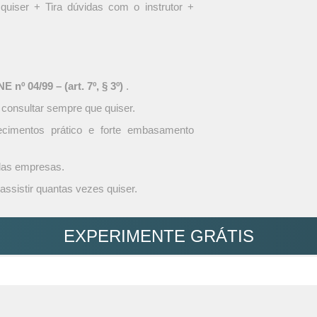
quiser + Tira dúvidas com o instrutor +
 nº 04/99 – (art. 7º, § 3º)
.
 consultar sempre que quiser.
ecimentos prático e forte embasamento
 das empresas.
assistir quantas vezes quiser.
EXPERIMENTE GRÁTIS