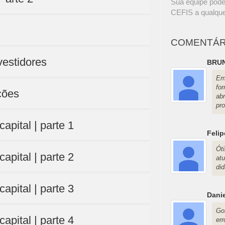
Sua equipe pode
CEFIS a qualque
COMENTÁR
vestidores
BRU
Em
fo
ções
ab
pro
apital | parte 1
Felip
Ót
apital | parte 2
at
did
apital | parte 3
Dani
Go
apital | parte 4
er