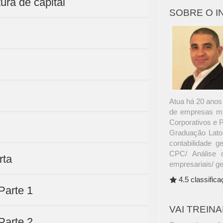
ura de capital
SOBRE O 
Atua há 20 anos 
de empresas mul
Corporativos e 
Graduação Lato 
contabilidade ge
CPC/ Análise 
rta
empresariais/ g
4.5 classific
 Parte 1
VAI TREIN
 Parte 2