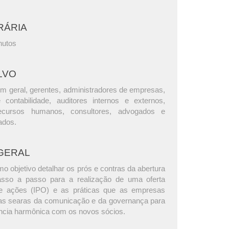
RÁRIA
nutos
LVO
m geral, gerentes, administradores de empresas,
e contabilidade, auditores internos e externos,
ecursos humanos, consultores, advogados e
ados.
GERAL
 objetivo detalhar os prós e contras da abertura
passo a passo para a realização de uma oferta
 de ações (IPO) e as práticas que as empresas
as searas da comunicação e da governança para
ncia harmônica com os novos sócios.