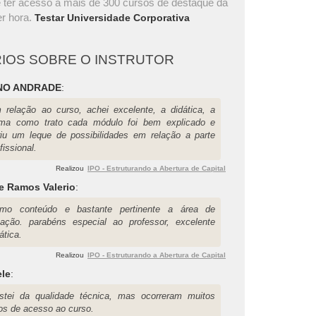
 ter acesso a mais de 300 cursos de destaque da
r hora.
Testar Universidade Corporativa
IOS SOBRE O INSTRUTOR
NO ANDRADE
:
 relação ao curso, achei excelente, a didática, a
rma como trato cada módulo foi bem explicado e
riu um leque de possibilidades em relação a parte
fissional.
Realizou
IPO - Estruturando a Abertura de Capital
e Ramos Valerio
:
imo conteúdo e bastante pertinente a área de
uação. parabéns especial ao professor, excelente
ática.
Realizou
IPO - Estruturando a Abertura de Capital
ele
:
stei da qualidade técnica, mas ocorreram muitos
ros de acesso ao curso.