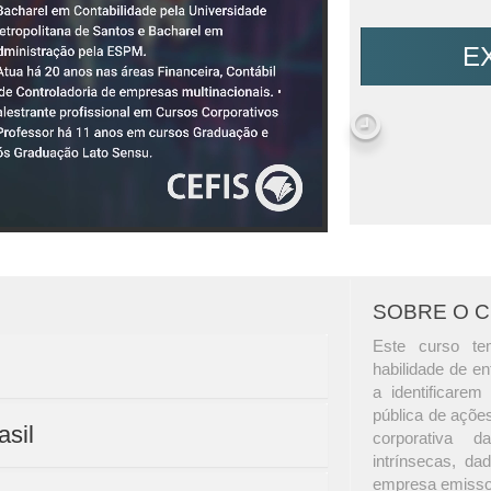
E
SOBRE O 
Este curso te
habilidade de en
a identificare
pública de açõe
asil
corporativa 
intrínsecas, da
empresa emisso