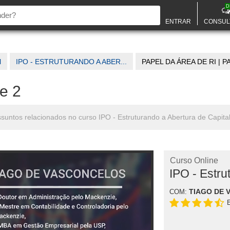
D
ENTRAR
CONSUL
l
IPO - ESTRUTURANDO A ABER...
PAPEL DA ÁREA DE RI | PA
te 2
assuntos relacionados no curso IPO - Estruturando a Abertura de Capita
Curso Online
IPO - Estru
TIAGO DE 
COM: