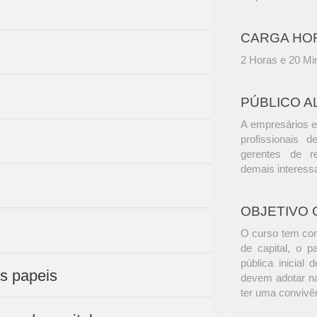
CARGA HO
2 Horas e 20 Mi
PÚBLICO A
A empresários e
profissionais d
gerentes de r
demais interess
OBJETIVO 
O curso tem como
de capital, o 
pública inicial
us papeis
devem adotar n
ter uma convivê