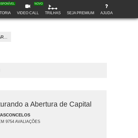
ISPONÍVEL
NOVO
TORIA
VIDEO CALL
TRILHAS
SEJA PREMIUM
AJUDA
R...
l
turando a Abertura de Capital
VASCONCELOS
EM 9754 AVALIAÇÕES