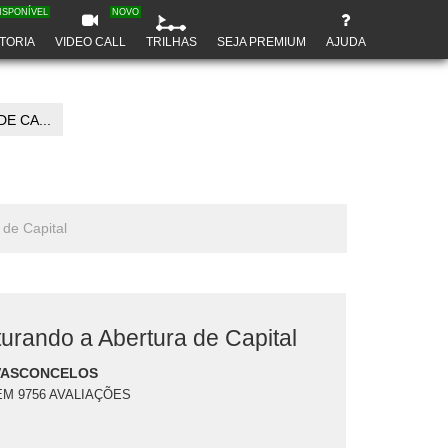
ISPONÍVEL
NOVO
TORIA
VIDEO CALL
TRILHAS
SEJA PREMIUM
AJUDA
E CA...
 de Capital
turando a Abertura de Capital
VASCONCELOS
EM 9756 AVALIAÇÕES