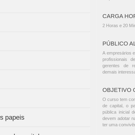
CARGA HO
2 Horas e 20 Mi
PÚBLICO A
A empresários e
profissionais d
gerentes de r
demais interess
OBJETIVO 
O curso tem como
de capital, o 
pública inicial
us papeis
devem adotar n
ter uma convivê