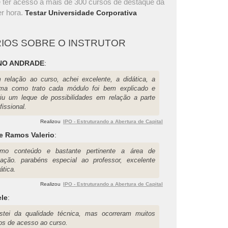
 ter acesso a mais de 300 cursos de destaque da
r hora.
Testar Universidade Corporativa
IOS SOBRE O INSTRUTOR
NO ANDRADE
:
 relação ao curso, achei excelente, a didática, a
rma como trato cada módulo foi bem explicado e
riu um leque de possibilidades em relação a parte
fissional.
Realizou
IPO - Estruturando a Abertura de Capital
e Ramos Valerio
:
imo conteúdo e bastante pertinente a área de
uação. parabéns especial ao professor, excelente
ática.
Realizou
IPO - Estruturando a Abertura de Capital
ele
:
stei da qualidade técnica, mas ocorreram muitos
ros de acesso ao curso.