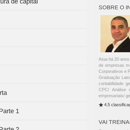
ura de capital
SOBRE O 
Atua há 20 anos 
de empresas mul
Corporativos e 
Graduação Lato 
contabilidade ge
CPC/ Análise 
rta
empresariais/ g
4.5 classific
 Parte 1
VAI TREIN
 Parte 2