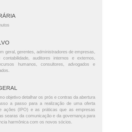
RÁRIA
nutos
LVO
m geral, gerentes, administradores de empresas,
e contabilidade, auditores internos e externos,
ecursos humanos, consultores, advogados e
ados.
GERAL
 objetivo detalhar os prós e contras da abertura
passo a passo para a realização de uma oferta
 de ações (IPO) e as práticas que as empresas
as searas da comunicação e da governança para
ncia harmônica com os novos sócios.