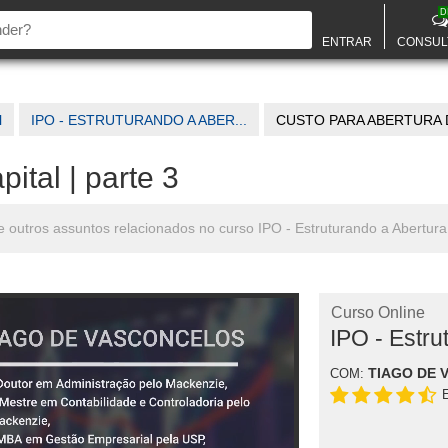
D
ENTRAR
CONSUL
l
IPO - ESTRUTURANDO A ABER...
CUSTO PARA ABERTURA D
ital | parte 3
 e outros assuntos relacionados no curso IPO - Estruturando a Abertura
Curso Online
IPO - Estru
TIAGO DE 
COM: