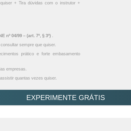
quiser + Tira dúvidas com o instrutor +
 nº 04/99 – (art. 7º, § 3º)
.
 consultar sempre que quiser.
ecimentos prático e forte embasamento
 das empresas.
assistir quantas vezes quiser.
EXPERIMENTE GRÁTIS