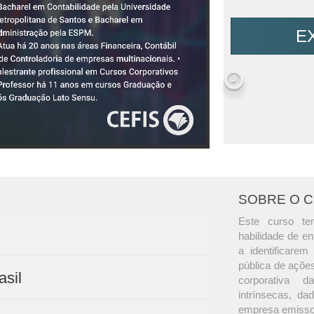
E
SOBRE O 
Este curso te
habilidade de en
a identificare
pública de açõe
asil
corporativa 
intrínsecas, da
empresa emisso