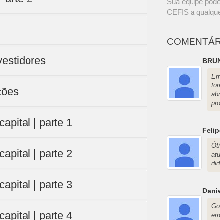
Sua equipe pode
CEFIS a qualque
COMENTÁR
vestidores
BRU
Em
fo
ções
ab
pro
apital | parte 1
Felip
Ót
apital | parte 2
at
did
apital | parte 3
Dani
Go
apital | parte 4
er