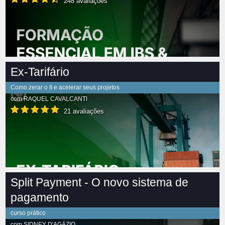
248 avaliações
Ex-Tarifário
Como zerar o II e acelerar seus projetos
com
RAQUEL CAVALCANTI
21 avaliações
Split Payment - O novo sistema de
pagamento
curso prático
com
SIDNEY D'AGÁZIO