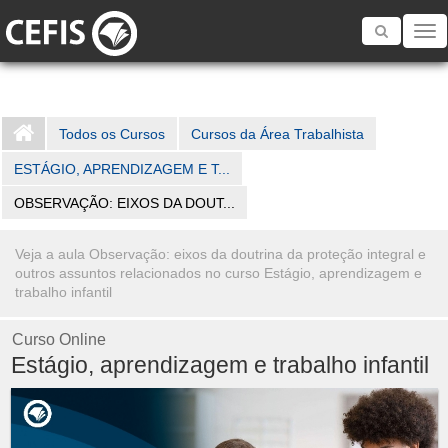
Toggle
navigatio
Todos os Cursos
Cursos da Área Trabalhista
ESTÁGIO, APRENDIZAGEM E T...
OBSERVAÇÃO: EIXOS DA DOUT...
Veja a aula Observação: eixos da doutrina da proteção integral e
outros assuntos relacionados no curso Estágio, aprendizagem e
trabalho infantil
Curso Online
Estágio, aprendizagem e trabalho infantil