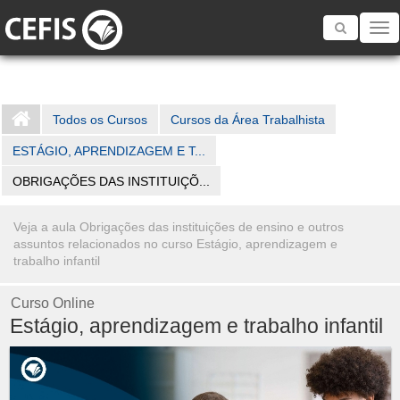
Toggle
navigatio
Todos os Cursos
Cursos da Área Trabalhista
ESTÁGIO, APRENDIZAGEM E T...
OBRIGAÇÕES DAS INSTITUIÇÕ...
Veja a aula Obrigações das instituições de ensino e outros
assuntos relacionados no curso Estágio, aprendizagem e
trabalho infantil
Curso Online
Estágio, aprendizagem e trabalho infantil