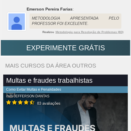
Emerson Pereira Farias
:
METODOLOGIA APRESENTADA PELO
PROFESSOR FOI EXCELENTE.
Realizou
Metodologia para Resolução de Problemas (8D)
EXPERIMENTE GRÁTIS
MAIS CURSOS DA ÁREA OUTROS
Multas e fraudes trabalhistas
Como Evitar Multas e Penalidades
com
JEFFERSON DANTAS
83 avaliações