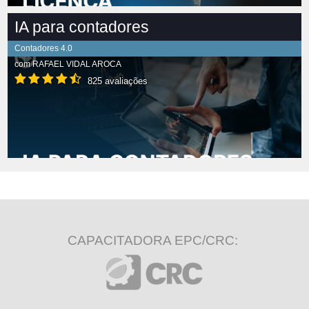
IA para contadores
Contadores 4.0
com
RAFAEL VIDAL AROCA
825 avaliações
CAPACITADORA EPC/CRC: