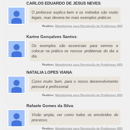
CARLOS EDUARDO DE JESUS NEVES
:
O professor explica bem e os métodos são muito
legais, mas deveria ter mais exemplos práticos
Realizou
Metodologia para Resolução de Problemas (8D)
Karine Gonçalves Santos
:
Os exemplos são essenciais para vermos e
colocar na prática os nossos problemas do dia a
dia.
Realizou
Metodologia para Resolução de Problemas (8D)
NATALIA LOPES VIANA
:
Curso muito bom, para o nosso desenvolvimento
pessoal e profissional.
Realizou
Metodologia para Resolução de Problemas (8D)
Rafaele Gomes da Silva
:
Visão ampla, ver como todos os envolvidos do
processo.
Realizou
Metodologia para Resolução de Problemas (8D)