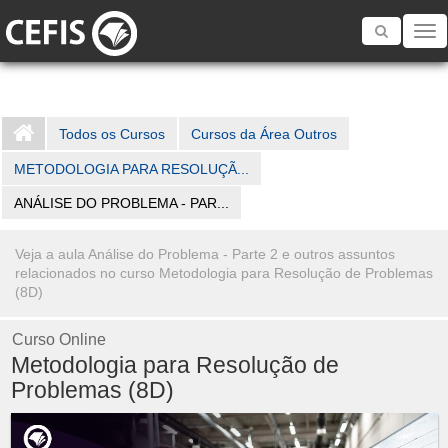
Toggle
navigatio
Todos os Cursos
Cursos da Área Outros
METODOLOGIA PARA RESOLUÇÃ...
ANÁLISE DO PROBLEMA - PAR...
Veja a aula Análise do Problema - Parte 2 e outros assuntos
relacionados no curso Metodologia para Resolução de Problemas
(8D)
Curso Online
Metodologia para Resolução de
Problemas (8D)