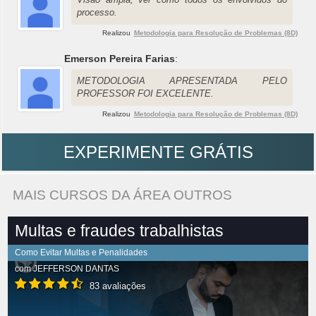
processo.
Realizou
Metodologia para Resolução de Problemas (8D)
Emerson Pereira Farias
:
METODOLOGIA APRESENTADA PELO
PROFESSOR FOI EXCELENTE.
Realizou
Metodologia para Resolução de Problemas (8D)
EXPERIMENTE GRÁTIS
MAIS CURSOS DA ÁREA OUTROS
Multas e fraudes trabalhistas
Como Evitar Multas e Penalidades
com
JEFFERSON DANTAS
83 avaliações