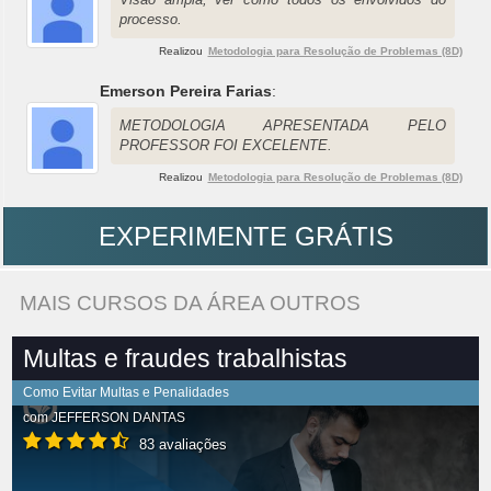
processo.
Realizou
Metodologia para Resolução de Problemas (8D)
Emerson Pereira Farias
:
METODOLOGIA APRESENTADA PELO
PROFESSOR FOI EXCELENTE.
Realizou
Metodologia para Resolução de Problemas (8D)
EXPERIMENTE GRÁTIS
MAIS CURSOS DA ÁREA OUTROS
Multas e fraudes trabalhistas
Como Evitar Multas e Penalidades
com
JEFFERSON DANTAS
83 avaliações