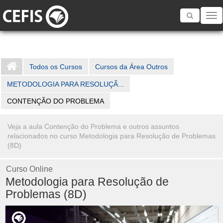
Toggle
navigatio
Todos os Cursos
Cursos da Área Outros
METODOLOGIA PARA RESOLUÇÃ...
CONTENÇÃO DO PROBLEMA
Veja a aula Contenção do Problema e outros assuntos
relacionados no curso Metodologia para Resolução de Problemas
(8D)
Curso Online
Metodologia para Resolução de
Problemas (8D)