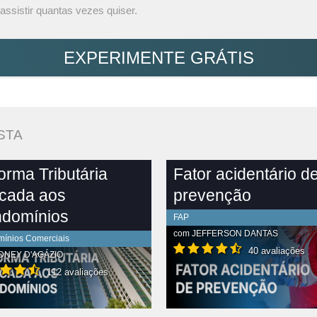
assistir quantas vezes quiser.
EXPERIMENTE GRÁTIS
STA
orma Tributária
Fator acidentário d
icada aos
prevenção
domínios
FAP
com
JEFFERSON DANTAS
ínios Comerciais
40 avaliações
DNEY D'AGÁZIO
112 avaliações
R CONTEÚDO COMPLETO
VER CONTEÚDO COMPLETO