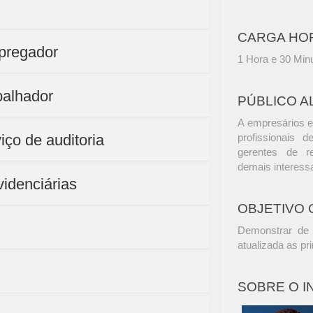
CARGA HO
mpregador
1 Hora e 30 Min
abalhador
PÚBLICO A
A empresários e
iço de auditoria
profissionais d
gerentes de r
demais interess
videnciárias
OBJETIVO 
Demonstrar de 
atualizada as pri
SOBRE O 