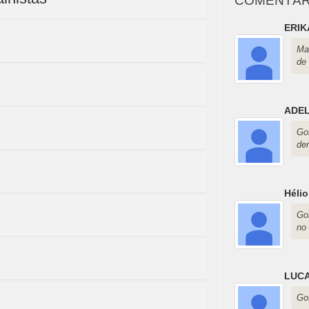
COMENTÁR
ERIK
Ma
de
ADEL
Go
de
Héli
Go
no 
LUCA
Gos