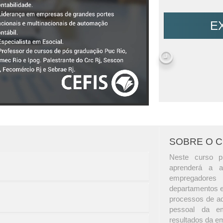
E
SOBRE O 
Neste curso pr
aprenderá a a
empregadores
departamentos e
processos de ad
pessoal da em
resultados da e