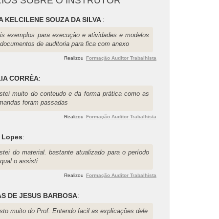
IOS SOBRE O INSTRUTOR
A KELCILENE SOUZA DA SILVA
:
is exemplos para execução e atividades e modelos
 documentos de auditoria para fica com anexo
Realizou
Formação Auditor Trabalhista
IA CORRÊA
:
stei muito do conteudo e da forma prática como as
mandas foram passadas
Realizou
Formação Auditor Trabalhista
o Lopes
:
stei do material. bastante atualizado para o período
qual o assisti
Realizou
Formação Auditor Trabalhista
S DE JESUS BARBOSA
:
to muito do Prof. Entendo facil as explicações dele