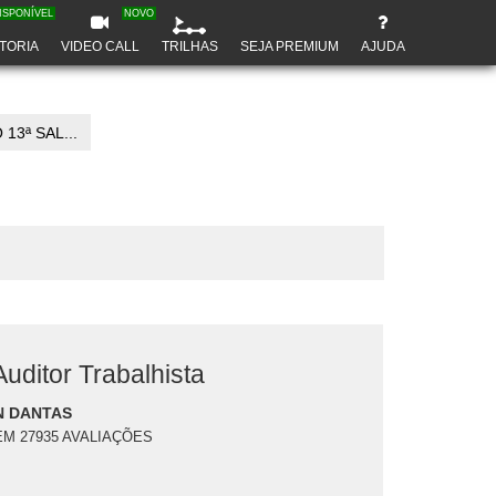
ISPONÍVEL
NOVO
TORIA
VIDEO CALL
TRILHAS
SEJA PREMIUM
AJUDA
13ª SAL...
uditor Trabalhista
N DANTAS
EM 27935 AVALIAÇÕES