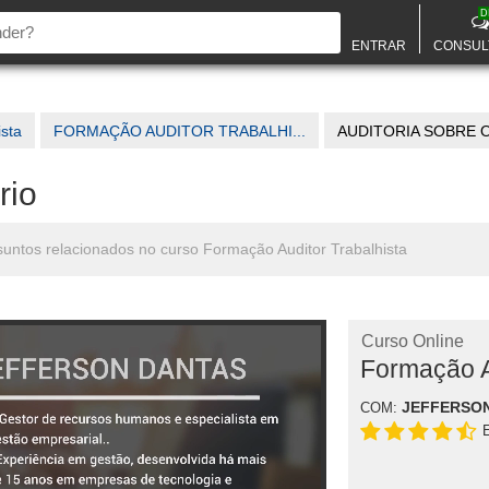
D
ENTRAR
CONSUL
ista
FORMAÇÃO AUDITOR TRABALHI...
AUDITORIA SOBRE O 
rio
assuntos relacionados no curso Formação Auditor Trabalhista
Curso Online
Formação A
JEFFERSO
COM: