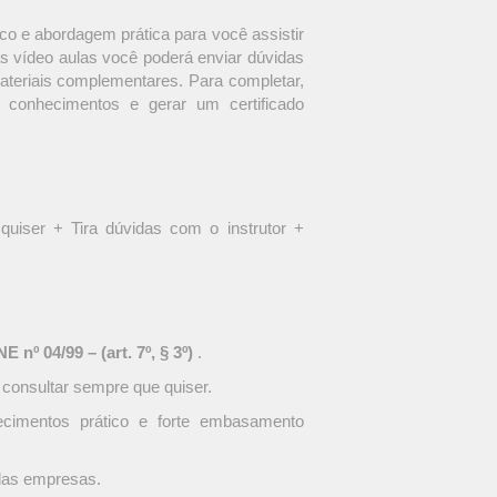
o e abordagem prática para você assistir
s vídeo aulas você poderá enviar dúvidas
materiais complementares. Para completar,
 conhecimentos e gerar um certificado
quiser + Tira dúvidas com o instrutor +
 nº 04/99 – (art. 7º, § 3º)
.
 consultar sempre que quiser.
ecimentos prático e forte embasamento
 das empresas.