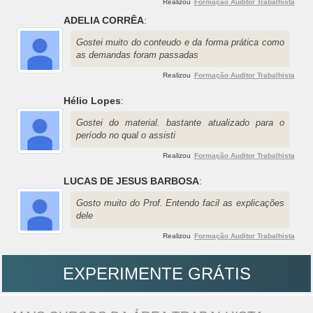
Realizou
Formação Auditor Trabalhista
ADELIA CORRÊA
:
Gostei muito do conteudo e da forma prática como
as demandas foram passadas
Realizou
Formação Auditor Trabalhista
Hélio Lopes
:
Gostei do material. bastante atualizado para o
período no qual o assisti
Realizou
Formação Auditor Trabalhista
LUCAS DE JESUS BARBOSA
:
Gosto muito do Prof. Entendo facil as explicações
dele
Realizou
Formação Auditor Trabalhista
EXPERIMENTE GRÁTIS