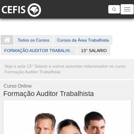
Toggle
navigatio
Todos os Cursos
Cursos da Área Trabalhista
FORMAÇÃO AUDITOR TRABALHI...
13° SALARIO
Veja a aula 13° Salario e outros assuntos relacionados no curso
Formação Auditor Trabalhista
Curso Online
Formação Auditor Trabalhista