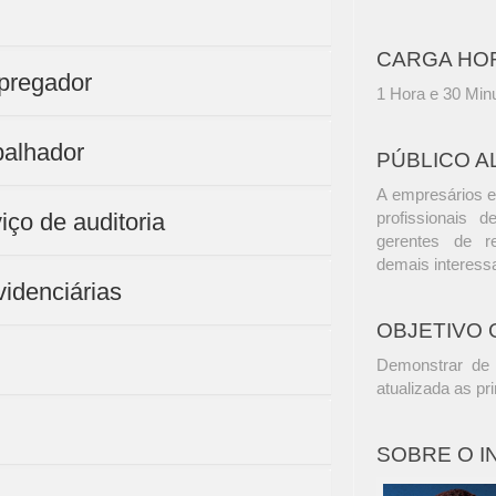
CARGA HO
mpregador
1 Hora e 30 Min
abalhador
PÚBLICO A
A empresários e
iço de auditoria
profissionais d
gerentes de r
demais interess
videnciárias
OBJETIVO 
Demonstrar de 
atualizada as pri
SOBRE O 