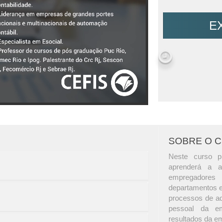
E
SOBRE O 
Neste curso pr
aprenderá a a
empregadores
departamentos e
processos de ad
pessoal da em
resultados da e