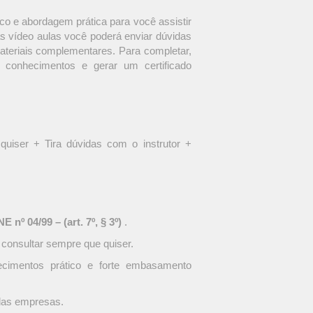
o e abordagem prática para você assistir
s vídeo aulas você poderá enviar dúvidas
materiais complementares. Para completar,
 conhecimentos e gerar um certificado
quiser + Tira dúvidas com o instrutor +
 nº 04/99 – (art. 7º, § 3º)
.
 consultar sempre que quiser.
ecimentos prático e forte embasamento
 das empresas.