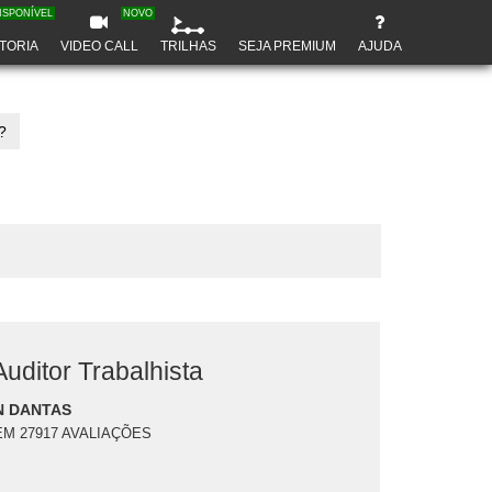
ISPONÍVEL
NOVO
TORIA
VIDEO CALL
TRILHAS
SEJA PREMIUM
AJUDA
?
uditor Trabalhista
N DANTAS
EM 27917 AVALIAÇÕES