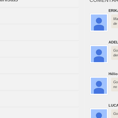
COMENTÁR
ERIK
Ma
de
ADEL
Go
de
Héli
Go
no 
LUCA
Gos