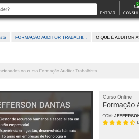
D
ENTRAR
CONSUL
ista
FORMAÇÃO AUDITOR TRABALHI...
O QUE É AUDITORIA
elacionados no curso Formação Auditor Trabalhista
Curso Online
Formação A
JEFFERSO
COM: