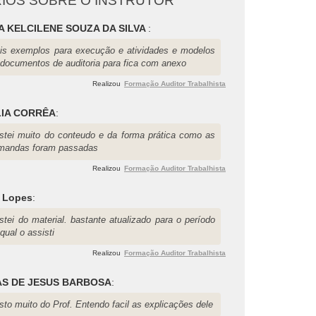
IOS SOBRE O INSTRUTOR
A KELCILENE SOUZA DA SILVA
:
is exemplos para execução e atividades e modelos
 documentos de auditoria para fica com anexo
Realizou
Formação Auditor Trabalhista
IA CORRÊA
:
stei muito do conteudo e da forma prática como as
mandas foram passadas
Realizou
Formação Auditor Trabalhista
o Lopes
:
stei do material. bastante atualizado para o período
qual o assisti
Realizou
Formação Auditor Trabalhista
S DE JESUS BARBOSA
:
to muito do Prof. Entendo facil as explicações dele