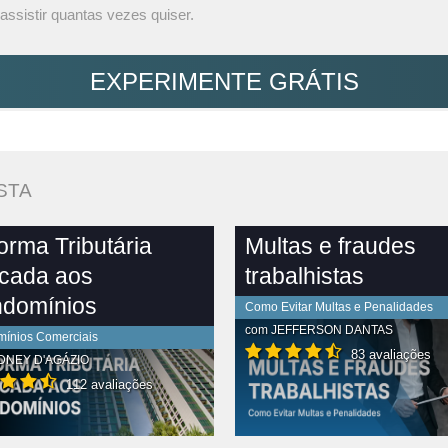
assistir quantas vezes quiser.
EXPERIMENTE GRÁTIS
STA
orma Tributária
Multas e fraudes
icada aos
trabalhistas
domínios
Como Evitar Multas e Penalidades
com
JEFFERSON DANTAS
ínios Comerciais
83 avaliações
DNEY D'AGÁZIO
112 avaliações
R CONTEÚDO COMPLETO
VER CONTEÚDO COMPLETO