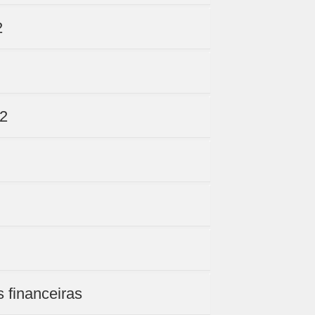
2
 2
s financeiras