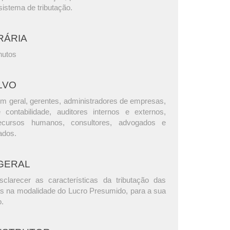
istema de tributação.
RÁRIA
nutos
LVO
m geral, gerentes, administradores de empresas,
e contabilidade, auditores internos e externos,
ecursos humanos, consultores, advogados e
ados.
GERAL
clarecer as características da tributação das
as na modalidade do Lucro Presumido, para a sua
o.