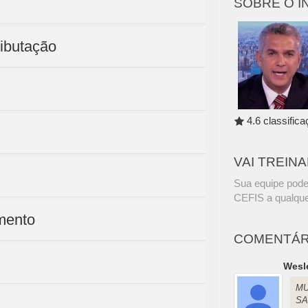
SOBRE O 
ributação
4.6 classific
VAI TREIN
Sua equipe pode
CEFIS a qualque
mento
COMENTÁR
Wesl
MU
SA