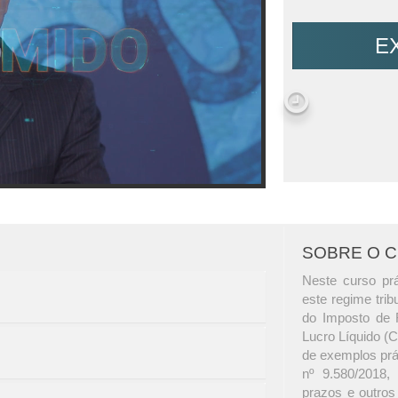
E
SOBRE O 
Neste curso prá
este regime trib
do Imposto de 
Lucro Líquido (
de exemplos prá
nº 9.580/2018,
prazos e outros