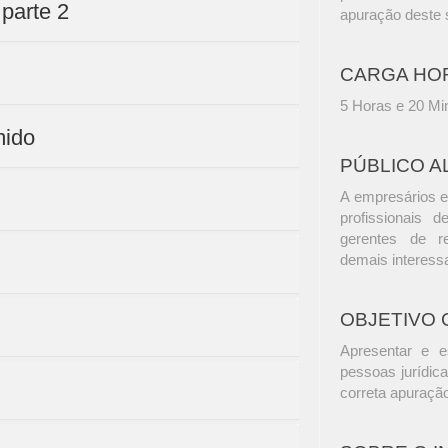
 parte 2
apuração deste s
CARGA HO
5 Horas e 20 Mi
mido
PÚBLICO A
A empresários e
profissionais d
gerentes de r
demais interess
OBJETIVO 
Apresentar e es
pessoas jurídic
correta apuraçã