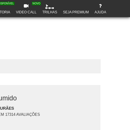
ISPONÍVEL
NOVO
TORIA
VIDEO CALL
TRILHAS
SEJA PREMIUM
AJUDA
umido
DURÃES
EM 17314 AVALIAÇÕES