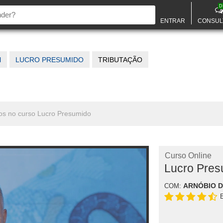
D
ENTRAR
CONSUL
l
LUCRO PRESUMIDO
TRIBUTAÇÃO
dos no curso Lucro Presumido
Curso Online
Lucro Pres
ARNÓBIO 
COM: