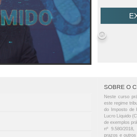
E
SOBRE O 
Neste curso prá
este regime trib
do Imposto de 
Lucro Líquido (
de exemplos prá
nº 9.580/2018,
prazos e outros