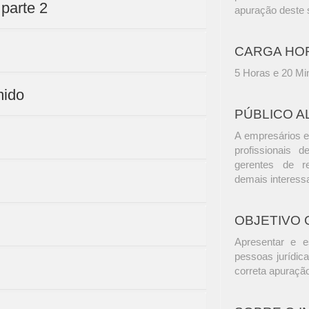
 parte 2
apuração deste s
CARGA HO
5 Horas e 20 Mi
mido
PÚBLICO A
A empresários e
profissionais d
gerentes de r
demais interess
OBJETIVO 
Apresentar e es
pessoas jurídic
correta apuraçã