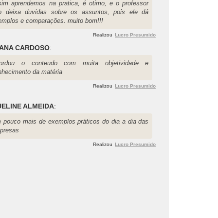
sim aprendemos na pratica, é otimo, e o professor
o deixa duvidas sobre os assuntos, pois ele dá
emplos e comparações. muito bom!!!
Realizou
Lucro Presumido
IANA CARDOSO
:
ordou o conteudo com muita objetividade e
nhecimento da matéria
Realizou
Lucro Presumido
ELINE ALMEIDA
:
 pouco mais de exemplos práticos do dia a dia das
presas
Realizou
Lucro Presumido