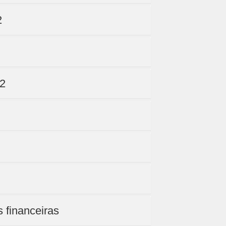
2
 2
s financeiras