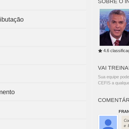
SOBRE O 
ributação
4.6 classific
VAI TREIN
Sua equipe pode
CEFIS a qualque
mento
COMENTÁR
FRAN
Co
e 