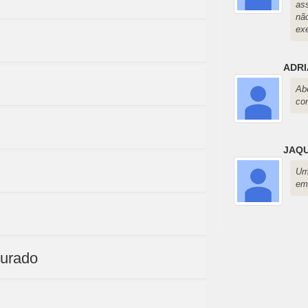
as
nã
ex
ADR
Ab
co
JAQU
Um
em
purado