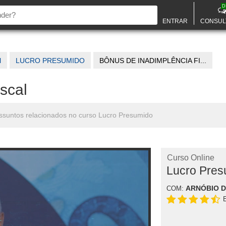
D
ENTRAR
CONSUL
l
LUCRO PRESUMIDO
BÔNUS DE INADIMPLÊNCIA FI...
scal
 assuntos relacionados no curso Lucro Presumido
Curso Online
Lucro Pres
ARNÓBIO 
COM: