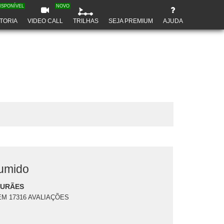
ISPONÍVEL
NOVO
TORIA
VIDEO CALL
TRILHAS
SEJA PREMIUM
AJUDA
umido
DURÃES
EM 17316 AVALIAÇÕES