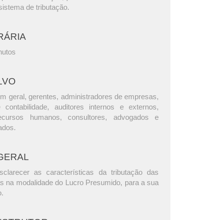
istema de tributação.
RÁRIA
nutos
LVO
m geral, gerentes, administradores de empresas,
e contabilidade, auditores internos e externos,
ecursos humanos, consultores, advogados e
ados.
GERAL
clarecer as características da tributação das
as na modalidade do Lucro Presumido, para a sua
o.