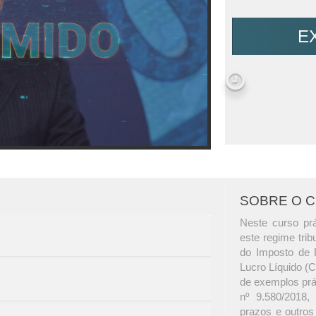
E
SOBRE O 
Neste curso prá
este regime trib
do Imposto de 
Lucro Líquido (
de exemplos prá
nº 9.580/2018,
prazos e outros