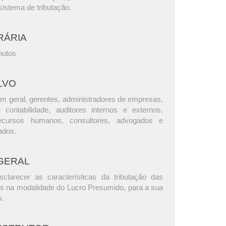
istema de tributação.
RÁRIA
nutos
LVO
m geral, gerentes, administradores de empresas,
e contabilidade, auditores internos e externos,
ecursos humanos, consultores, advogados e
ados.
GERAL
clarecer as características da tributação das
as na modalidade do Lucro Presumido, para a sua
o.