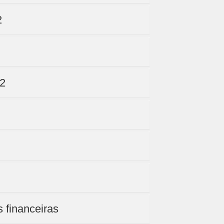
2
 2
s financeiras