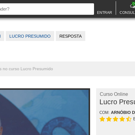
D
ENTRAR
CONSUL
l
LUCRO PRESUMIDO
RESPOSTA
os no curso Lucro Presumido
Curso Online
Lucro Pres
ARNÓBIO 
COM: