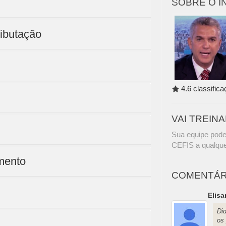
SOBRE O 
ributação
4.6 classific
VAI TREIN
Sua equipe pode
CEFIS a qualque
mento
COMENTÁR
Elisa
Di
os