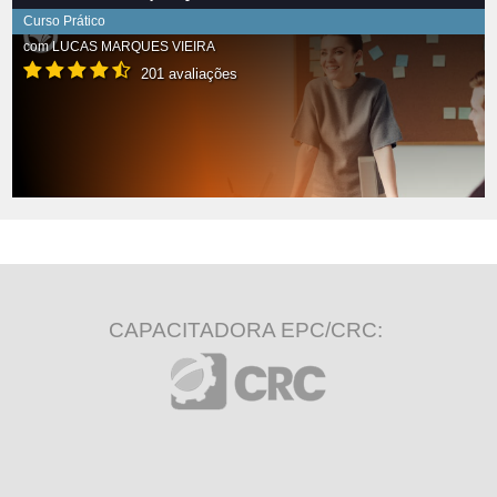
Curso Prático
com
LUCAS MARQUES VIEIRA
201 avaliações
CAPACITADORA EPC/CRC: