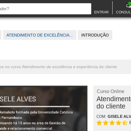
D
ENTRAR
CONSUL
ATENDIMENTO DE EXCELÊNCIA...
INTRODUÇÃO
os no curso Atendimento de excelência e experiência do cliente
Curso Online
Atendiment
do cliente
GISELE AL
COM: