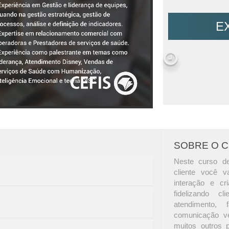
E
SOBRE O 
Neste curso de
cliente você 
interação e c
fidelizando c
atendimento, 
comunicação ver
muitos outros 