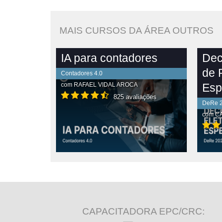
MAIS CURSOS DA ÁREA OUTROS
IA para contadores
Dec
de 
Contadores 4.0
com
RAFAEL VIDAL AROCA
Esp
825 avaliações
DeRe 
com
CA
PLETO
VER CONTEÚDO COMPLETO
VE
CAPACITADORA EPC/CRC: