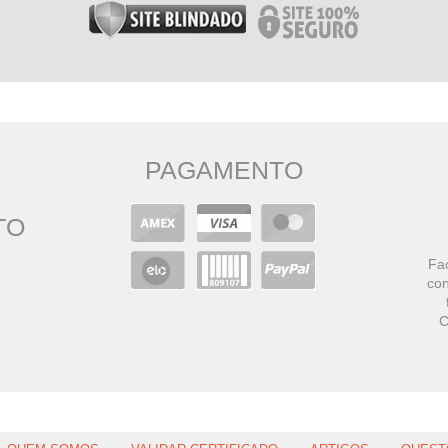
PAGAMENTO
TO
Faç
con
C