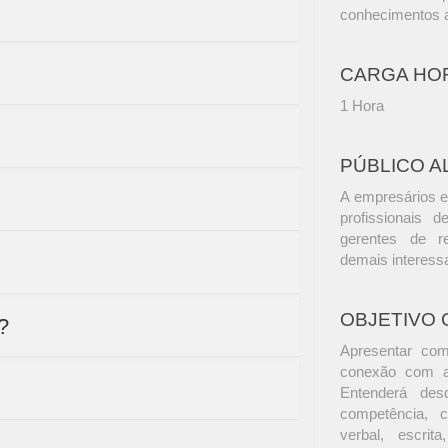
conhecimentos a
CARGA HO
1 Hora
PÚBLICO A
A empresários e
profissionais d
gerentes de r
demais interess
OBJETIVO 
?
Apresentar com
conexão com as
Entenderá des
competência, c
verbal, escrit