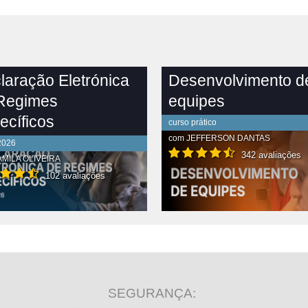
laração Eletrónica
Desenvolvimento d
Regimes
equipes
ecíficos
curso prático
com
JEFFERSON DANTAS
2026
342 avaliações
MILA OLIVEIRA
102 avaliações
R CONTEÚDO COMPLETO
VER CONTEÚDO COMPLETO
SEGURANÇA: