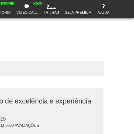
ISPONÍVEL
NOVO
TORIA
VIDEO CALL
TRILHAS
SEJA PREMIUM
AJUDA
o de excelência e experiência
VES
EM 5020 AVALIAÇÕES