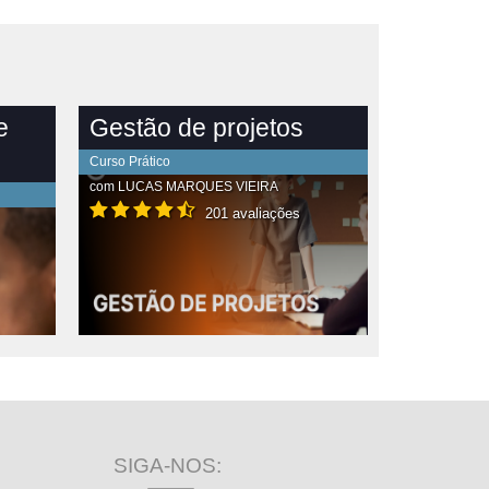
e
Gestão de projetos
Curso Prático
com
LUCAS MARQUES VIEIRA
201 avaliações
SIGA-NOS: