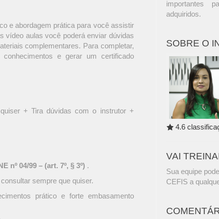
importantes p
adquiridos.
o e abordagem prática para você assistir
s vídeo aulas você poderá enviar dúvidas
SOBRE O 
materiais complementares. Para completar,
 conhecimentos e gerar um certificado
quiser + Tira dúvidas com o instrutor +
4.6 classific
VAI TREIN
 nº 04/99 – (art. 7º, § 3º)
.
Sua equipe pode
 consultar sempre que quiser.
CEFIS a qualque
ecimentos prático e forte embasamento
COMENTÁR