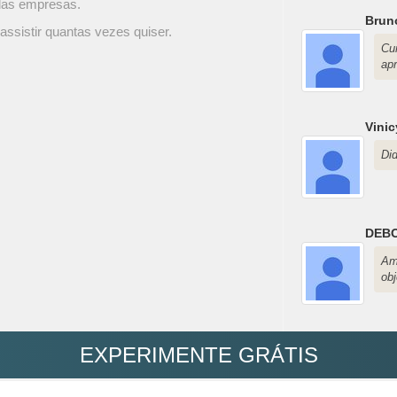
 das empresas.
Brun
assistir quantas vezes quiser.
Cu
ap
Vini
Did
DEB
Am
obj
EXPERIMENTE GRÁTIS