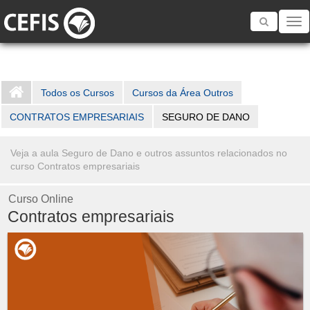
Toggle
navigatio
Todos os Cursos
Cursos da Área Outros
CONTRATOS EMPRESARIAIS
SEGURO DE DANO
Veja a aula Seguro de Dano e outros assuntos relacionados no
curso Contratos empresariais
Curso Online
Contratos empresariais