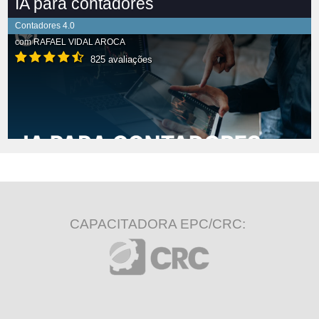
IA para contadores
Contadores 4.0
com
RAFAEL VIDAL AROCA
825 avaliações
CAPACITADORA EPC/CRC: