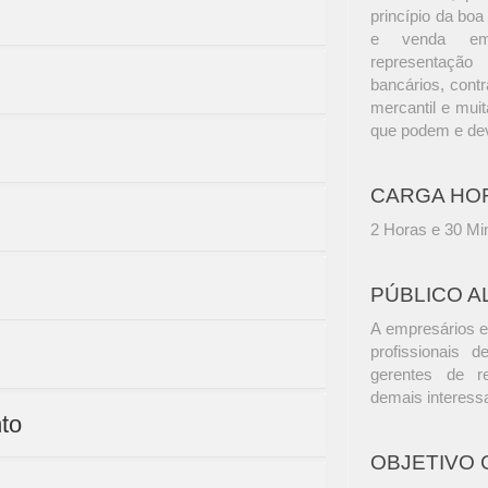
princípio da boa
e venda empr
representação
bancários, contr
mercantil e muit
que podem e dev
CARGA HO
2 Horas e 30 Mi
PÚBLICO A
A empresários e
profissionais d
gerentes de r
demais interess
nto
OBJETIVO 