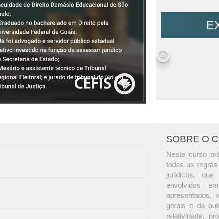
E
SOBRE O 
Neste curso prá
todas as regras
jurídicos, qu
envolvidos e
apresentados, v
gerais e da aut
relatividade, pr