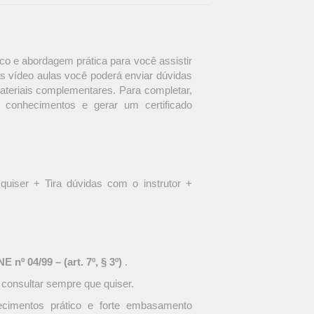
o e abordagem prática para você assistir
s vídeo aulas você poderá enviar dúvidas
materiais complementares. Para completar,
 conhecimentos e gerar um certificado
quiser + Tira dúvidas com o instrutor +
 nº 04/99 – (art. 7º, § 3º)
.
 consultar sempre que quiser.
ecimentos prático e forte embasamento