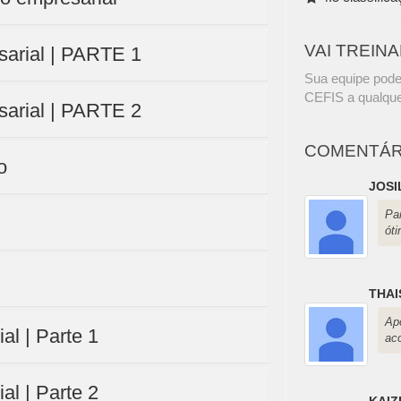
VAI TREIN
sarial | PARTE 1
Sua equipe pode
CEFIS a qualque
sarial | PARTE 2
COMENTÁR
o
JOSI
Pa
óti
THAI
A
l | Parte 1
ac
l | Parte 2
KAIZ