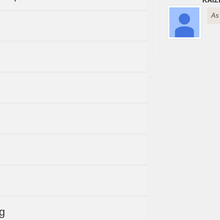
As 
ng