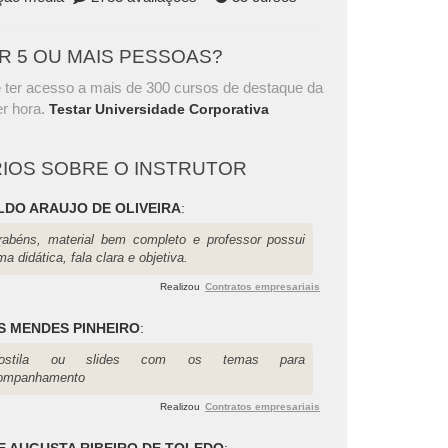
AR 5 OU MAIS PESSOAS?
 ter acesso a mais de 300 cursos de destaque da
r hora.
Testar Universidade Corporativa
IOS SOBRE O INSTRUTOR
LDO ARAUJO DE OLIVEIRA
:
rabéns, material bem completo e professor possui
ma didática, fala clara e objetiva.
Realizou
Contratos empresariais
S MENDES PINHEIRO
:
postila ou slides com os temas para
ompanhamento
Realizou
Contratos empresariais
E AUGUSTA RIBEIRO DE TOLEDO
: