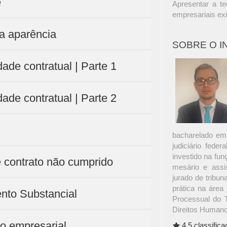
e
Apresentar a te
empresariais exi
da aparência
SOBRE O 
dade contratual | Parte 1
dade contratual | Parte 2
bacharelado em 
judiciário feder
investido na fun
e contrato não cumprido
mesário e assis
jurado de tribun
prática na área 
ento Substancial
Processual do T
Direitos Humano
to empresarial
4.5 classific