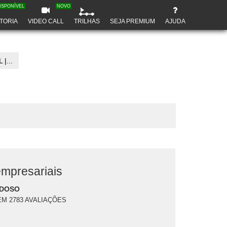
ISPONÍVEL
NOVO
TORIA
VIDEO CALL
TRILHAS
SEJA PREMIUM
AJUDA
|...
empresariais
RDOSO
EM 2783 AVALIAÇÕES