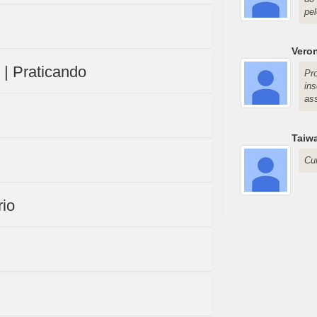
pel
Veron
s | Praticando
Pr
in
ass
Taiwa
Cur
rio