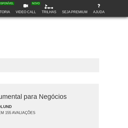
ISPONÍVEL
NOVO
TORIA
VIDEO CALL
TRILHAS
SEJA PREMIUM
AJUDA
rumental para Negócios
DLUND
EM 155 AVALIAÇÕES