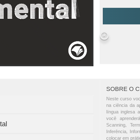
SOBRE O 
Neste curso voc
na ciência da 
língua inglesa 
você aprender
tal
Scanning, Term
Inferência, Inf
colocar em prát