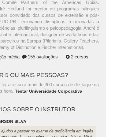
 Comitê Partners of the Americas Goiás.
dré Hedlund foi mentor de programas bilíngues
essor convidado dos cursos de extensão e pós-
UC-PR, lecionando disciplinas relacionadas à
iências, plurilinguismo e psicopedagogia. André é
onal e internacional, designer de workshops e faz
parceiros na Europa (Pilgrim's, Gallery Teachers,
my of Distinction e Fischer International).
ação média
155 avaliações
2 cursos
AR 5 OU MAIS PESSOAS?
 ter acesso a mais de 300 cursos de destaque da
r hora.
Testar Universidade Corporativa
IOS SOBRE O INSTRUTOR
RSON SILVA
:
 ajudou a passar no exame de proficiência em inglês
 mestrado. E vou continuar a estudar. Não é difícil,