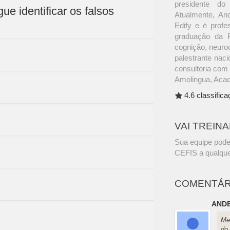
presidente do
e identificar os falsos
Atualmente, An
Edify e é prof
graduação da P
cognição, neuroc
palestrante naci
consultoria com 
Amolingua, Acade
4.6 classific
VAI TREIN
Sua equipe pode
CEFIS a qualque
COMENTÁR
ANDE
Me
do