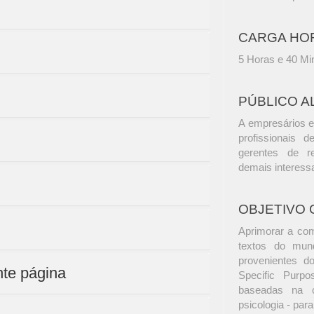
CARGA HO
5 Horas e 40 Mi
PÚBLICO A
A empresários e
profissionais d
gerentes de r
demais interess
OBJETIVO 
Aprimorar a com
textos do mun
provenientes do
nte página
Specific Purp
baseadas na ci
psicologia - par