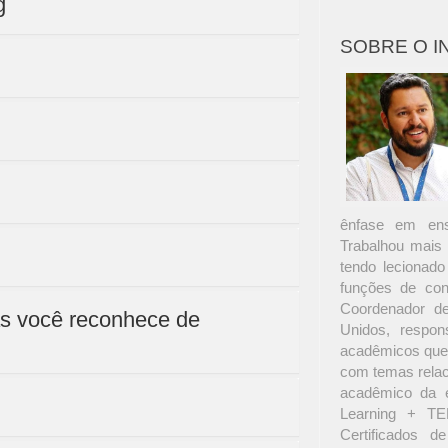
g
SOBRE O 
ênfase em ens
Trabalhou mais
tendo lecionad
funções de cons
Coordenador de
as você reconhece de
Unidos, respon
acadêmicos que 
com temas relac
acadêmico da e
Learning + TE
Certificados d