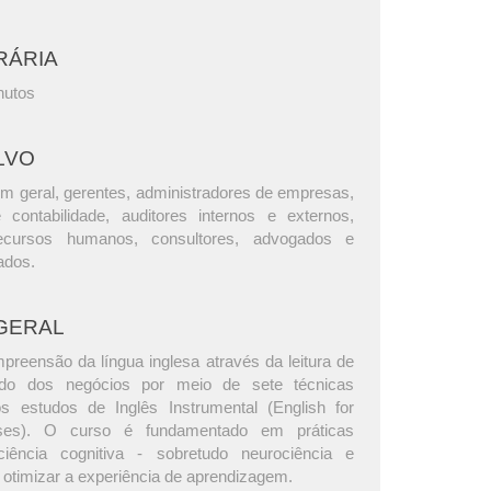
RÁRIA
nutos
LVO
m geral, gerentes, administradores de empresas,
e contabilidade, auditores internos e externos,
ecursos humanos, consultores, advogados e
ados.
GERAL
preensão da língua inglesa através da leitura de
do dos negócios por meio de sete técnicas
s estudos de Inglês Instrumental (English for
oses). O curso é fundamentado em práticas
ência cognitiva - sobretudo neurociência e
a otimizar a experiência de aprendizagem.