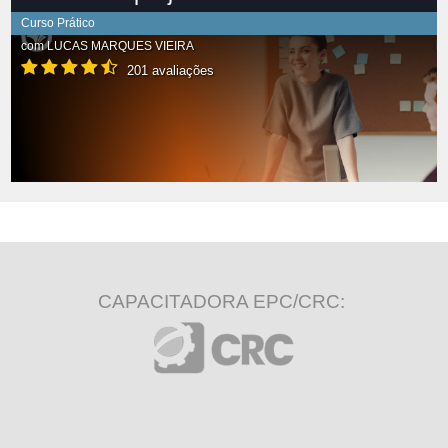
Curso Prático
com
LUCAS MARQUES VIEIRA
201 avaliações
CAPACITADORA EPC/CRC: