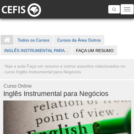
Toggle
navigatio
Todos os Cursos
Cursos da Área Outros
INGLÊS INSTRUMENTAL PARA...
FAÇA UM RESUMO
Veja a aula Faça um resumo e outros assuntos relacionados no
curso Inglês Instrumental para Negócios
Curso Online
Inglês Instrumental para Negócios