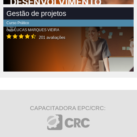
Gestão de projetos
Curso Prático
com
LUCAS MARQUES VIEIRA
201 avaliações
CAPACITADORA EPC/CRC: