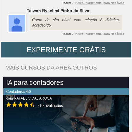
Realizou
Inglês Instrumental para Negócios
Taiwan Rykellmi Pinho da Silva
:
Curso de alto nível com relação à didática,
agradecido.
Realizou
Inglês Instrumental para Negócios
EXPERIMENTE GRÁTIS
MAIS CURSOS DA ÁREA OUTROS
IA para contadores
Contadores 4.0
com
RAFAEL VIDAL AROCA
810 avaliações