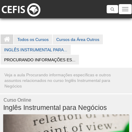
Toggle
navigatio
Todos os Cursos
Cursos da Área Outros
INGLÊS INSTRUMENTAL PARA...
PROCURANDO INFORMAÇÕES ES...
Veja a aula Procurando informações específicas e outros
assuntos relacionados no curso Inglês Instrumental para
Negócios
Curso Online
Inglês Instrumental para Negócios