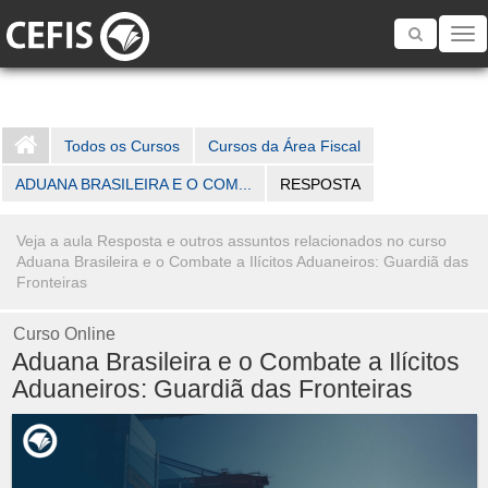
Toggle
navigatio
Todos os Cursos
Cursos da Área Fiscal
ADUANA BRASILEIRA E O COM...
RESPOSTA
Veja a aula Resposta e outros assuntos relacionados no curso
Aduana Brasileira e o Combate a Ilícitos Aduaneiros: Guardiã das
Fronteiras
Curso Online
Aduana Brasileira e o Combate a Ilícitos
Aduaneiros: Guardiã das Fronteiras