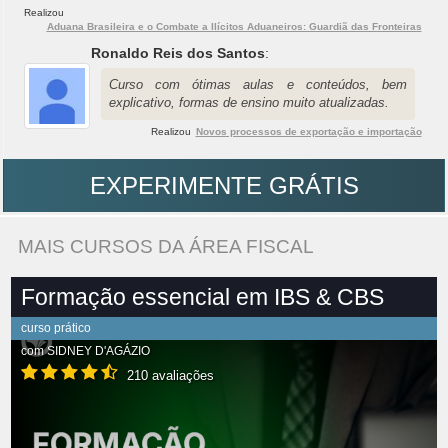
Realizou
Aduana Brasileira e o Combate a Ilícitos Aduaneiros: Guardiã das Fronteiras
Ronaldo Reis dos Santos
:
Curso com ótimas aulas e conteúdos, bem
explicativo, formas de ensino muito atualizadas.
Realizou
Novos processos de exportação e importação
EXPERIMENTE GRÁTIS
MAIS CURSOS DA ÁREA FISCAL
Formação essencial em IBS & CBS
curso prático
com
SIDNEY D'AGÁZIO
210 avaliações