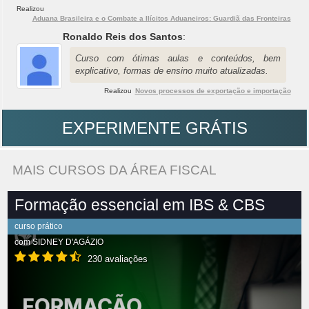
Realizou
Aduana Brasileira e o Combate a Ilícitos Aduaneiros: Guardiã das Fronteiras
Ronaldo Reis dos Santos
:
Curso com ótimas aulas e conteúdos, bem
explicativo, formas de ensino muito atualizadas.
Realizou
Novos processos de exportação e importação
EXPERIMENTE GRÁTIS
MAIS CURSOS DA ÁREA FISCAL
Formação essencial em IBS & CBS
curso prático
com
SIDNEY D'AGÁZIO
230 avaliações