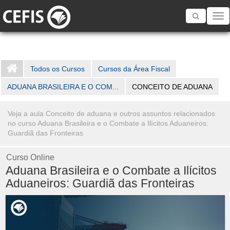
Toggle
navigatio
Todos os Cursos
Cursos da Área Fiscal
ADUANA BRASILEIRA E O COM...
CONCEITO DE ADUANA
Veja a aula Conceito de aduana e outros assuntos relacionados
no curso Aduana Brasileira e o Combate a Ilícitos Aduaneiros:
Guardiã das Fronteiras
Curso Online
Aduana Brasileira e o Combate a Ilícitos
Aduaneiros: Guardiã das Fronteiras