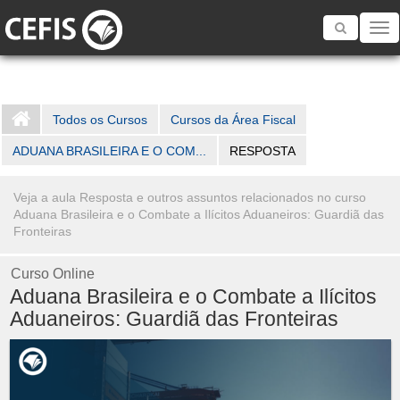
Toggle
navigatio
Todos os Cursos
Cursos da Área Fiscal
ADUANA BRASILEIRA E O COM...
RESPOSTA
Veja a aula Resposta e outros assuntos relacionados no curso
Aduana Brasileira e o Combate a Ilícitos Aduaneiros: Guardiã das
Fronteiras
Curso Online
Aduana Brasileira e o Combate a Ilícitos
Aduaneiros: Guardiã das Fronteiras