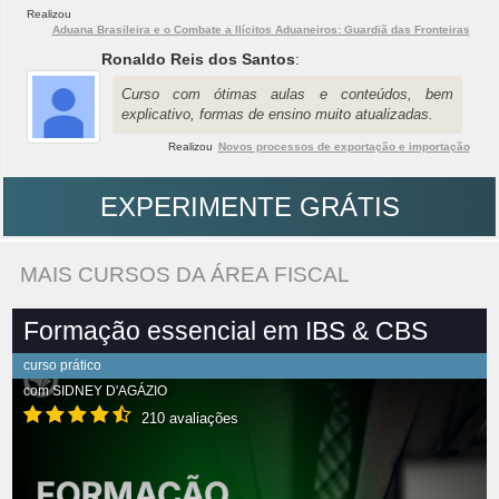
Realizou
Aduana Brasileira e o Combate a Ilícitos Aduaneiros: Guardiã das Fronteiras
Ronaldo Reis dos Santos
:
Curso com ótimas aulas e conteúdos, bem
explicativo, formas de ensino muito atualizadas.
Realizou
Novos processos de exportação e importação
EXPERIMENTE GRÁTIS
MAIS CURSOS DA ÁREA FISCAL
Formação essencial em IBS & CBS
curso prático
com
SIDNEY D'AGÁZIO
210 avaliações