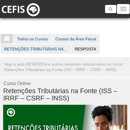
Toggle
navigatio
Todos os Cursos
Cursos da Área Fiscal
RETENÇÕES TRIBUTÁRIAS NA...
RESPOSTA
Veja a aula RESPOSTA e outros assuntos relacionados no curso
Retenções Tributárias na Fonte (ISS – IRRF – CSRF – INSS)
Curso Online
Retenções Tributárias na Fonte (ISS –
IRRF – CSRF – INSS)