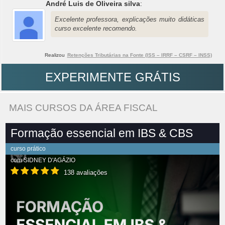
André Luis de Oliveira silva
:
Excelente professora, explicações muito didáticas
curso excelente recomendo.
Realizou
Retenções Tributárias na Fonte (ISS – IRRF – CSRF – INSS)
EXPERIMENTE GRÁTIS
MAIS CURSOS DA ÁREA FISCAL
Formação essencial em IBS & CBS
curso prático
com
SIDNEY D'AGÁZIO
138 avaliações