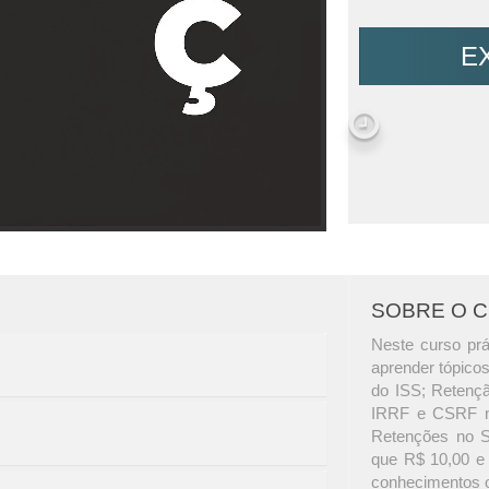
E
SOBRE O 
Neste curso prá
aprender tópico
do ISS; Retenç
IRRF e CSRF na
Retenções no S
que R$ 10,00 e 
conhecimentos o