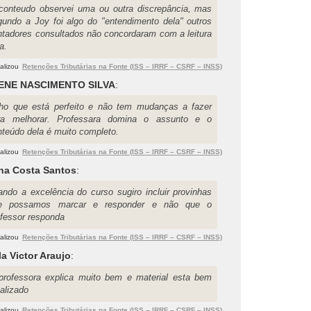
conteudo observei uma ou outra discrepância, mas
gundo a Joy foi algo do "entendimento dela" outros
ntadores consultados não concordaram com a leitura
a.
alizou
Retenções Tributárias na Fonte (ISS – IRRF – CSRF – INSS)
ENE NASCIMENTO SILVA
:
ho que está perfeito e não tem mudanças a fazer
ra melhorar. Professara domina o assunto e o
nteúdo dela é muito completo.
alizou
Retenções Tributárias na Fonte (ISS – IRRF – CSRF – INSS)
na Costa Santos
:
rando a excelência do curso sugiro incluir provinhas
e possamos marcar e responder e não que o
ofessor responda
alizou
Retenções Tributárias na Fonte (ISS – IRRF – CSRF – INSS)
a Victor Araujo
:
professora explica muito bem e material esta bem
alizado
alizou
Retenções Tributárias na Fonte (ISS – IRRF – CSRF – INSS)