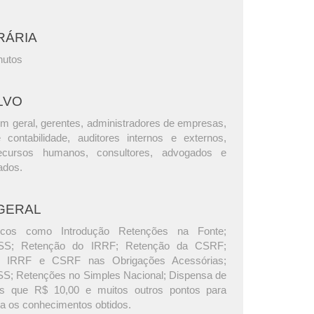
RÁRIA
nutos
LVO
m geral, gerentes, administradores de empresas,
e contabilidade, auditores internos e externos,
ecursos humanos, consultores, advogados e
ados.
GERAL
picos como Introdução Retenções na Fonte;
SS; Retenção do IRRF; Retenção da CSRF;
 IRRF e CSRF nas Obrigações Acessórias;
S; Retenções no Simples Nacional; Dispensa de
s que R$ 10,00 e muitos outros pontos para
ca os conhecimentos obtidos.