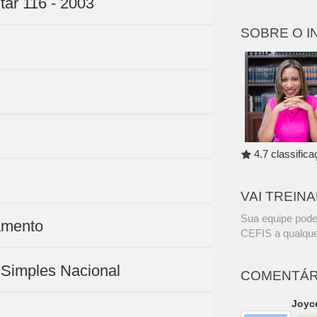
tar 116 - 2003
SOBRE O 
4.7 classific
VAI TREIN
Sua equipe pode
amento
CEFIS a qualque
 Simples Nacional
COMENTÁR
Joyc