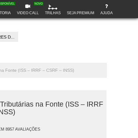
ISPONÍVEL
NOVO
TORIA
VIDEO CALL
TRILHAS
SEJA PREMIUM
AJUDA
S D...
s na Fonte (ISS – IRRF – CSRF – INSS)
Tributárias na Fonte (ISS – IRRF
INSS)
EM 8957 AVALIAÇÕES