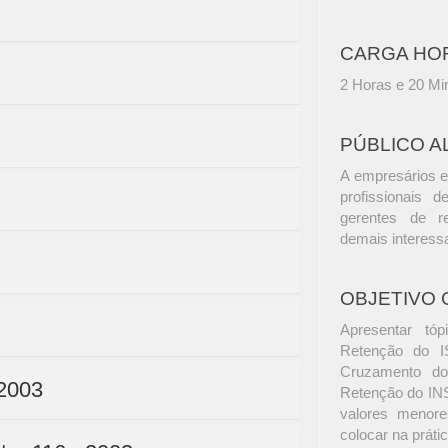
CARGA HO
2 Horas e 20 Mi
PÚBLICO A
A empresários e
profissionais d
gerentes de r
demais interess
OBJETIVO 
Apresentar tó
Retenção do I
Cruzamento do
 2003
Retenção do INS
valores menore
colocar na práti