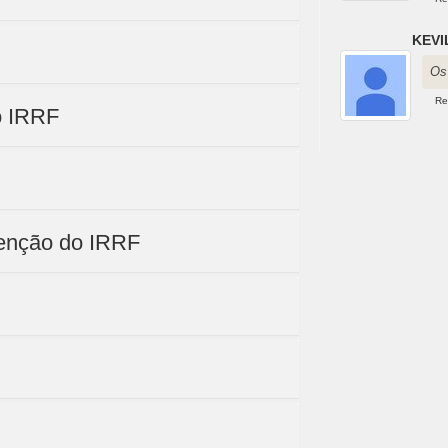
KEVI
Os
Re
o IRRF
tenção do IRRF