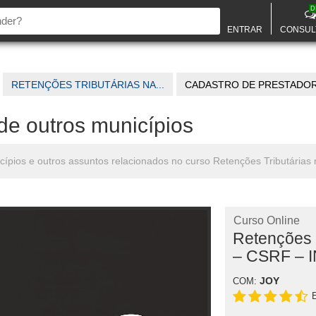
D
ENTRAR
CONSUL
RETENÇÕES TRIBUTÁRIAS NA...
CADASTRO DE PRESTADORE
de outros municípios
cípios e outros assuntos relacionados no curso Retenções Tributária
Curso Online
Retenções 
– CSRF – 
JOY
COM: