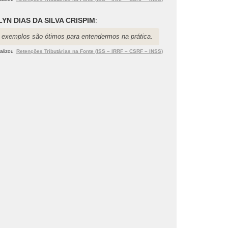
LYN DIAS DA SILVA CRISPIM
:
 exemplos são ótimos para entendermos na prática.
alizou
Retenções Tributárias na Fonte (ISS – IRRF – CSRF – INSS)