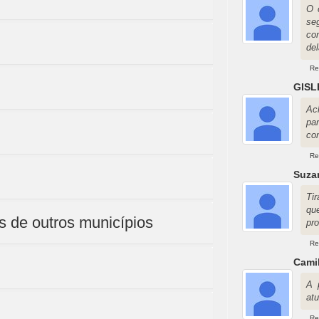
O 
se
co
del
Re
GISL
Ac
pa
co
Re
Suza
Ti
qu
s de outros municípios
pr
Re
Camil
A 
atu
Re