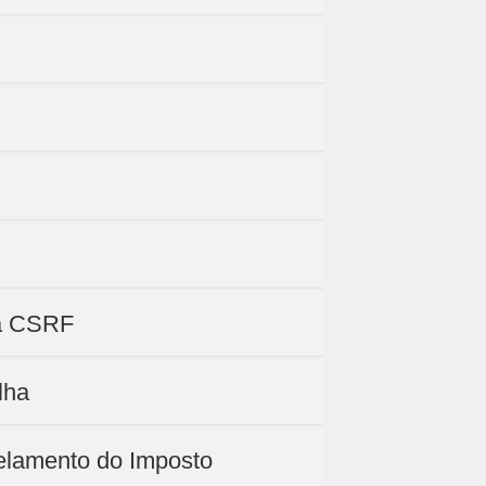
da CSRF
lha
celamento do Imposto