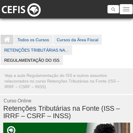
Toggle
navigatio
Todos os Cursos
Cursos da Área Fiscal
RETENÇÕES TRIBUTÁRIAS NA...
REGULAMENTAÇÃO DO ISS
Veja a aula Regulamentação do ISS e outros assuntos
relacionados no curso Retenções Tributárias na Fonte (ISS –
IRRF – CSRF – INSS)
Curso Online
Retenções Tributárias na Fonte (ISS –
IRRF – CSRF – INSS)