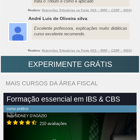
trata o Tributo e como é aplicado
Realizou
Retenções Tributárias na Fonte (ISS – IRRF – CSRF – INSS)
André Luis de Oliveira silva
:
Excelente professora, explicações muito didáticas
curso excelente recomendo.
Realizou
Retenções Tributárias na Fonte (ISS – IRRF – CSRF – INSS)
EXPERIMENTE GRÁTIS
MAIS CURSOS DA ÁREA FISCAL
Formação essencial em IBS & CBS
curso prático
com
SIDNEY D'AGÁZIO
210 avaliações