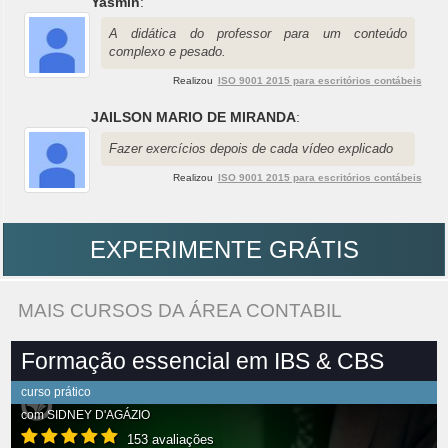
Yasmin
:
A didática do professor para um conteúdo
complexo e pesado.
Realizou
ISO 9001 2015 para escritórios contábeis
JAILSON MARIO DE MIRANDA
:
Fazer exercícios depois de cada vídeo explicado
Realizou
ISO 9001 2015 para escritórios contábeis
EXPERIMENTE GRÁTIS
MAIS CURSOS DA ÁREA CONTABIL
Formação essencial em IBS & CBS
curso prático
com
SIDNEY D'AGÁZIO
153 avaliações