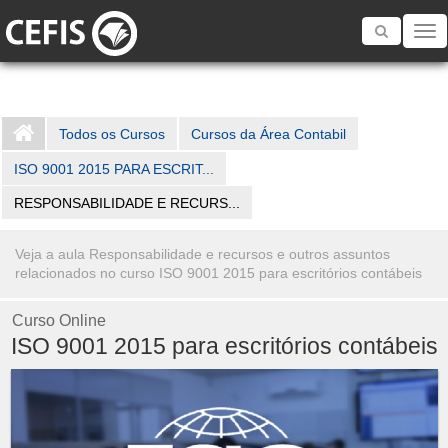
Toggle
navigatio
Todos os Cursos
Cursos da Área Contabil
ISO 9001 2015 PARA ESCRIT...
RESPONSABILIDADE E RECURS...
Veja a aula Responsabilidade e recursos e outros assuntos
relacionados no curso ISO 9001 2015 para escritórios contábeis
Curso Online
ISO 9001 2015 para escritórios contábeis