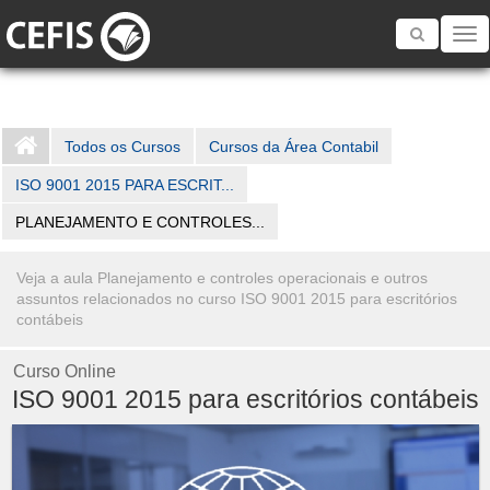
Toggle
navigatio
Todos os Cursos
Cursos da Área Contabil
ISO 9001 2015 PARA ESCRIT...
PLANEJAMENTO E CONTROLES...
Veja a aula Planejamento e controles operacionais e outros
assuntos relacionados no curso ISO 9001 2015 para escritórios
contábeis
Curso Online
ISO 9001 2015 para escritórios contábeis