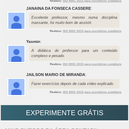
Realizou
ISO 9001 2015 para escritórios contábeis
JANAINA DA FONSECA CASSERE
:
Excelente professor, mesmo numa disciplina
massante, foi muito bom de assistir.
Realizou
ISO 9001 2015 para escritórios contábeis
Yasmin
:
A didática do professor para um conteúdo
complexo e pesado.
Realizou
ISO 9001 2015 para escritórios contábeis
JAILSON MARIO DE MIRANDA
:
Fazer exercícios depois de cada vídeo explicado
Realizou
ISO 9001 2015 para escritórios contábeis
EXPERIMENTE GRÁTIS