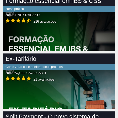
Formação essencial em IBS & CBS
curso prático
com
SIDNEY D'AGÁZIO
216 avaliações
Ex-Tarifário
Como zerar o II e acelerar seus projetos
com
RAQUEL CAVALCANTI
21 avaliações
Split Payment - O novo sistema de