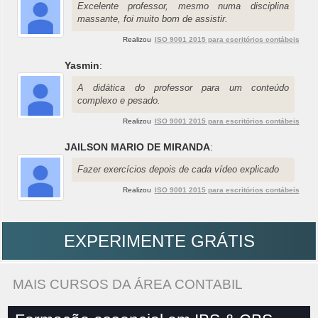
Excelente professor, mesmo numa disciplina
massante, foi muito bom de assistir.
Realizou
ISO 9001 2015 para escritórios contábeis
Yasmin
:
A didática do professor para um conteúdo
complexo e pesado.
Realizou
ISO 9001 2015 para escritórios contábeis
JAILSON MARIO DE MIRANDA
:
Fazer exercícios depois de cada vídeo explicado
Realizou
ISO 9001 2015 para escritórios contábeis
EXPERIMENTE GRÁTIS
MAIS CURSOS DA ÁREA CONTABIL