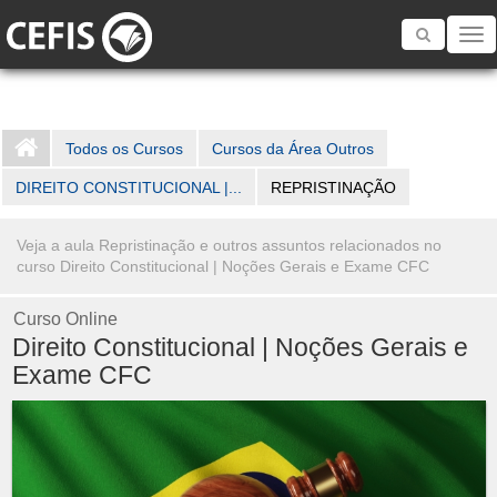
Toggle
navigatio
Todos os Cursos
Cursos da Área Outros
DIREITO CONSTITUCIONAL |...
REPRISTINAÇÃO
Veja a aula Repristinação e outros assuntos relacionados no
curso Direito Constitucional | Noções Gerais e Exame CFC
Curso Online
Direito Constitucional | Noções Gerais e
Exame CFC