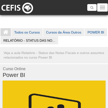
Toggle
navigatio
Todos os Cursos
Cursos da Área Outros
POWER BI
RELATÓRIO - STATUS DAS NO...
Veja a aula Relatório - Status das Notas Fiscais e outros assuntos
relacionados no curso Power BI
Curso Online
Power BI