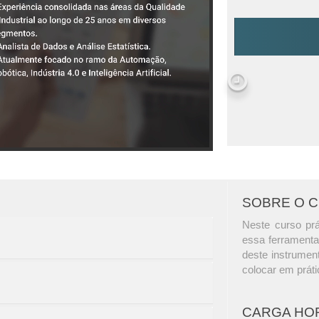
SOBRE O 
Neste curso prá
essa ferramenta
deste instrumen
colocar em práti
CARGA HO