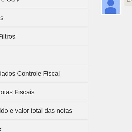
Um
os
iltros
ados Controle Fiscal
Notas Fiscais
do e valor total das notas
s