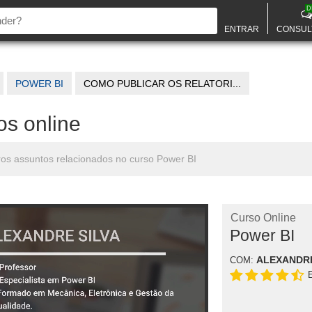
D
ENTRAR
CONSUL
POWER BI
COMO PUBLICAR OS RELATORI...
os online
tros assuntos relacionados no curso Power BI
Curso Online
Power BI
ALEXANDRE
COM: