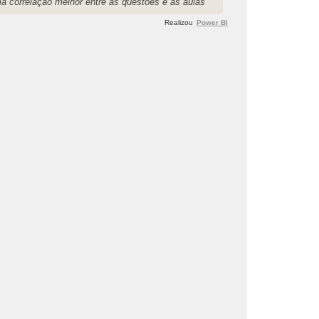
a correlação melhor entre as questões e as aulas
Realizou
Power BI