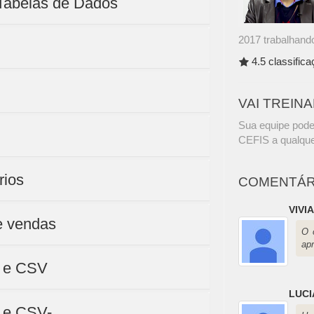
 Tabelas de Dados
2017 trabalhando
4.5 classific
VAI TREIN
Sua equipe pode
CEFIS a qualque
rios
COMENTÁR
VIVI
de vendas
O 
ap
T e CSV
LUCI
T e CSV-