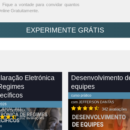
Fique a vontade para convidar quantos
nline Gratuitamente.
EXPERIMENTE GRÁTIS
laração Eletrónica
Desenvolvimento d
Regimes
equipes
ecíficos
curso prático
com
JEFFERSON DANTAS
2026
342 avaliações
MILA OLIVEIRA
102 avaliações
R CONTEÚDO COMPLETO
VER CONTEÚDO COMPLETO