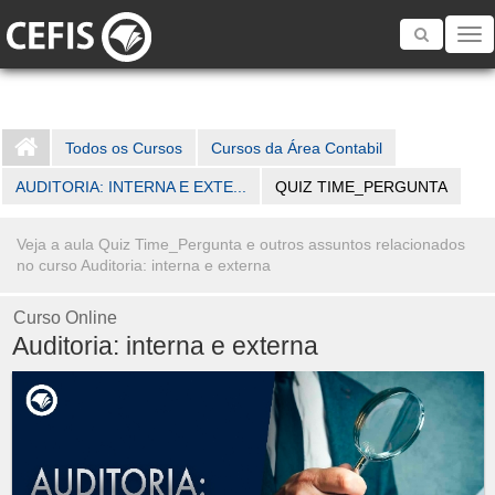
Toggle
navigatio
Todos os Cursos
Cursos da Área Contabil
AUDITORIA: INTERNA E EXTE...
QUIZ TIME_PERGUNTA
Veja a aula Quiz Time_Pergunta e outros assuntos relacionados
no curso Auditoria: interna e externa
Curso Online
Auditoria: interna e externa