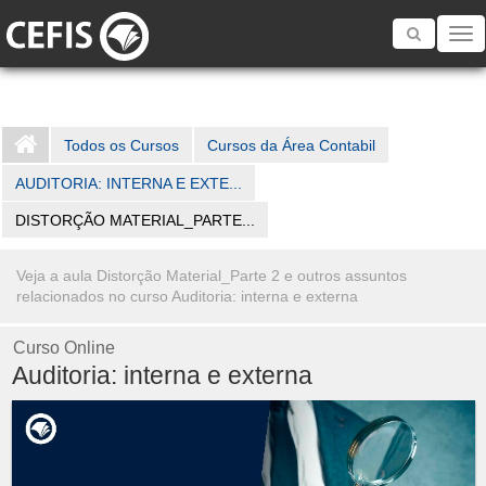
Toggle
navigatio
Todos os Cursos
Cursos da Área Contabil
AUDITORIA: INTERNA E EXTE...
DISTORÇÃO MATERIAL_PARTE...
Veja a aula Distorção Material_Parte 2 e outros assuntos
relacionados no curso Auditoria: interna e externa
Curso Online
Auditoria: interna e externa