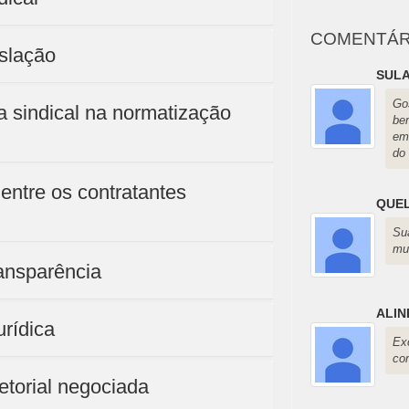
COMENTÁR
islação
SULA
Go
ia sindical na normatização
be
em
do 
 entre os contratantes
QUE
Su
mu
ransparência
ALIN
urídica
Ex
co
etorial negociada