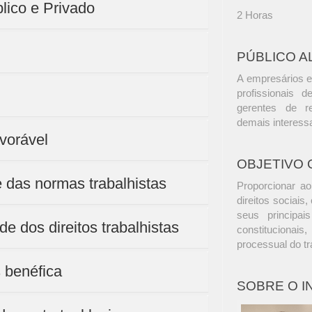
blico e Privado
2 Horas
PÚBLICO A
A empresários e
profissionais d
gerentes de r
demais interess
avorável
OBJETIVO 
de das normas trabalhistas
Proporcionar a
direitos sociais
seus principai
ade dos direitos trabalhistas
constitucionais
processual do tr
s benéfica
SOBRE O 