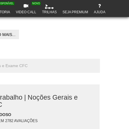
ISPONÍVEL
NOVO
TORIA
VIDEO CALL
TRILHAS
SEJA PREMIUM
AJUDA
 MAIS...
ais e Exame CFC
Trabalho | Noções Gerais e
C
RDOSO
EM 2782 AVALIAÇÕES