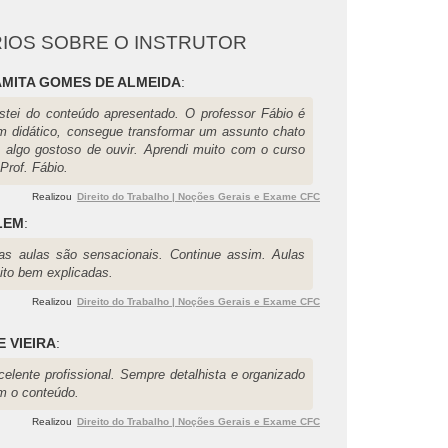
IOS SOBRE O INSTRUTOR
MITA GOMES DE ALMEIDA
:
stei do conteúdo apresentado. O professor Fábio é
m didático, consegue transformar um assunto chato
 algo gostoso de ouvir. Aprendi muito com o curso
Prof. Fábio.
Realizou
Direito do Trabalho | Noções Gerais e Exame CFC
LEM
:
as aulas são sensacionais. Continue assim. Aulas
ito bem explicadas.
Realizou
Direito do Trabalho | Noções Gerais e Exame CFC
E VIEIRA
:
celente profissional. Sempre detalhista e organizado
m o conteúdo.
Realizou
Direito do Trabalho | Noções Gerais e Exame CFC