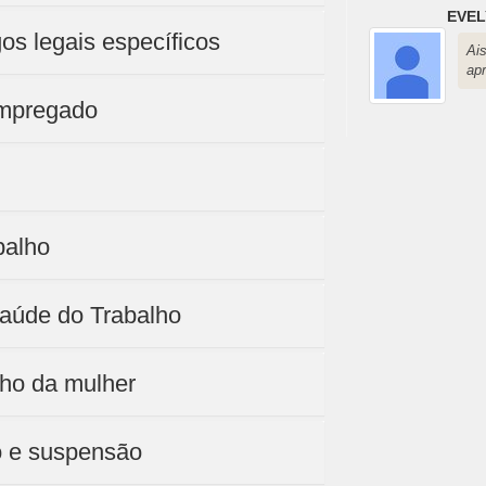
EVE
igos legais específicos
Ai
ap
 empregado
balho
Saúde do Trabalho
lho da mulher
o e suspensão