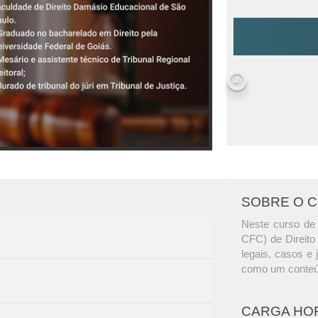
SOBRE O 
Neste curso de
CFC) de Direito 
legais, casos e 
como um conteú
CARGA HO