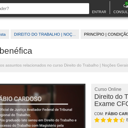
D
ENTRAR
CONSUL
ista
DIREITO DO TRABALHO | NOÇ...
PRINCÍPIO | CONDIÇÃO
 benéfica
utros assuntos relacionados no curso Direito do Trabalho | Noções Ger
Curso Online
Direito do 
Exame CF
FÁBIO CA
COM: