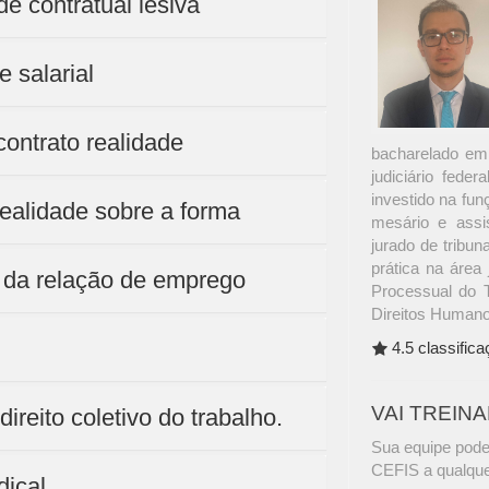
ade contratual lesiva
e salarial
 contrato realidade
bacharelado em 
judiciário feder
investido na fun
 realidade sobre a forma
mesário e assis
jurado de tribun
prática na área 
de da relação de emprego
Processual do T
Direitos Humano
4.5 classific
VAI TREIN
direito coletivo do trabalho.
Sua equipe pode
CEFIS a qualque
dical