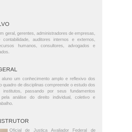
LVO
m geral, gerentes, administradores de empresas,
e contabilidade, auditores internos e externos,
ecursos humanos, consultores, advogados e
ados.
GERAL
o aluno um conhecimento amplo e reflexivo dos
, o quadro de disciplinas compreende o estudo dos
s institutos, passando por seus fundamentos
, pela análise do direito individual, coletivo e
abalho.
INSTRUTOR
Oficial de Justiça Avaliador Federal de