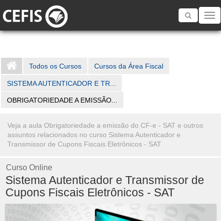
Toggle
navigatio
Todos os Cursos
Cursos da Área Fiscal
SISTEMA AUTENTICADOR E TR...
OBRIGATORIEDADE A EMISSÃO...
Veja a aula Obrigatoriedade a emissão do CF-e - SAT e outros
assuntos relacionados no curso Sistema Autenticador e
Transmissor de Cupons Fiscais Eletrônicos - SAT
Curso Online
Sistema Autenticador e Transmissor de
Cupons Fiscais Eletrônicos - SAT