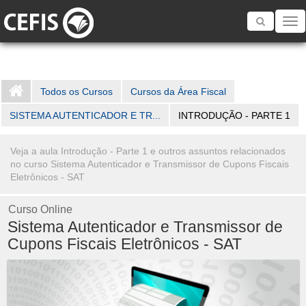
Toggle
navigatio
Todos os Cursos
Cursos da Área Fiscal
SISTEMA AUTENTICADOR E TR...
INTRODUÇÃO - PARTE 1
Veja a aula Introdução - Parte 1 e outros assuntos relacionados
no curso Sistema Autenticador e Transmissor de Cupons Fiscais
Eletrônicos - SAT
Curso Online
Sistema Autenticador e Transmissor de
Cupons Fiscais Eletrônicos - SAT