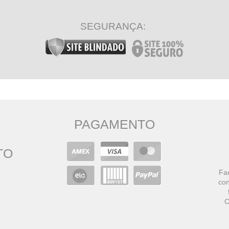
SEGURANÇA:
PAGAMENTO
TO
Faç
con
C