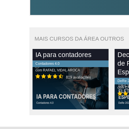
MAIS CURSOS DA ÁREA OUTROS
IA para contadores
Dec
de 
Contadores 4.0
com
RAFAEL VIDAL AROCA
Esp
819 avaliações
DeRe 
com
CA
PLETO
VER CONTEÚDO COMPLETO
VE