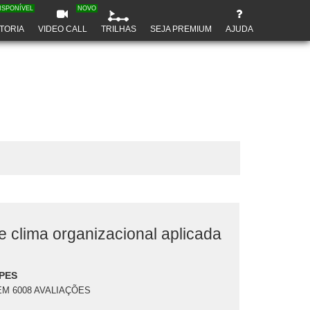
ISPONÍVEL
NOVO
TORIA
VIDEO CALL
TRILHAS
SEJA PREMIUM
AJUDA
 clima organizacional aplicada
PES
EM 6008 AVALIAÇÕES