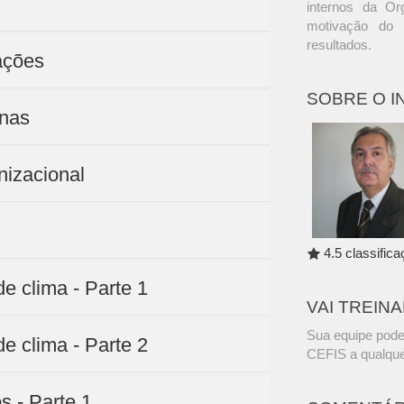
internos da Or
motivação do 
resultados.
ações
SOBRE O 
rnas
nizacional
4.5 classific
e clima - Parte 1
VAI TREIN
Sua equipe pode
e clima - Parte 2
CEFIS a qualque
s - Parte 1