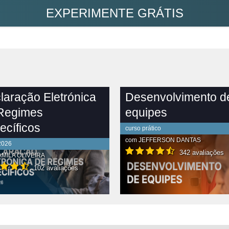
EXPERIMENTE GRÁTIS
laração Eletrónica
Desenvolvimento d
Regimes
equipes
ecíficos
curso prático
com
JEFFERSON DANTAS
2026
342 avaliações
MILA OLIVEIRA
102 avaliações
R CONTEÚDO COMPLETO
VER CONTEÚDO COMPLETO