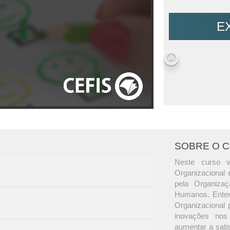
E
SOBRE O 
Neste curso 
Organizacional 
pela Organizaç
Humanos. Enten
Organizacional 
inovações nos
aumentar a sati