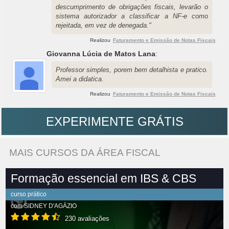
descumprimento de obrigações fiscais, levarão o
sistema autorizador a classificar a NF-e como
rejeitada, em vez de denegada."
Realizou
Faturamento e Emissão de Notas Fiscais
Giovanna Lúcia de Matos Lana
:
Professor simples, porem bem detalhista e pratico.
Amei a didatica.
Realizou
Faturamento e Emissão de Notas Fiscais
EXPERIMENTE GRÁTIS
MAIS CURSOS DA ÁREA FISCAL
Formação essencial em IBS & CBS
curso prático
com
SIDNEY D'AGÁZIO
230 avaliações