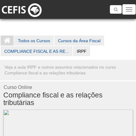
Toggle
navigatio
Todos os Cursos
Cursos da Área Fiscal
COMPLIANCE FISCAL E AS RE...
IRPF
Veja a aula IRPF e outros assuntos relacionados no curso
Compliance fiscal e as relações tributárias
Curso Online
Compliance fiscal e as relações
tributárias