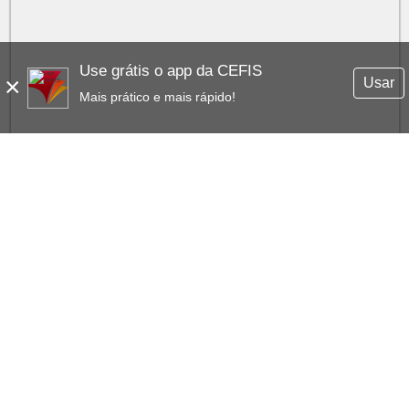
Use grátis o app da CEFIS
×
Usar
Mais prático e mais rápido!
RICARDO PRADO
COM:
EM 10103 AVALIAÇÕES
EXPERIMENTE GRÁTIS