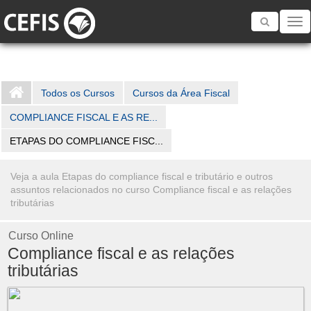
Toggle
navigatio
Todos os Cursos
Cursos da Área Fiscal
COMPLIANCE FISCAL E AS RE...
ETAPAS DO COMPLIANCE FISC...
Veja a aula Etapas do compliance fiscal e tributário e outros
assuntos relacionados no curso Compliance fiscal e as relações
tributárias
Curso Online
Compliance fiscal e as relações
tributárias