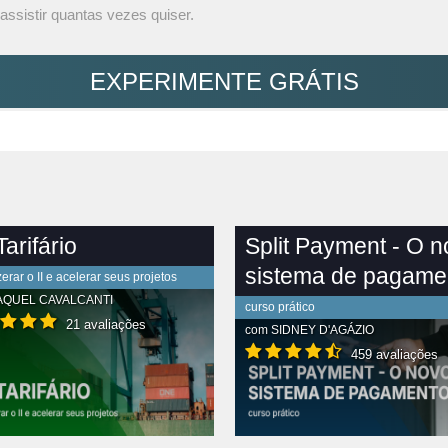
assistir quantas vezes quiser.
EXPERIMENTE GRÁTIS
arifário
Split Payment - O 
sistema de pagame
rar o II e acelerar seus projetos
AQUEL CAVALCANTI
curso prático
21 avaliações
com
SIDNEY D'AGÁZIO
459 avaliações
R CONTEÚDO COMPLETO
VER CONTEÚDO COMPLETO