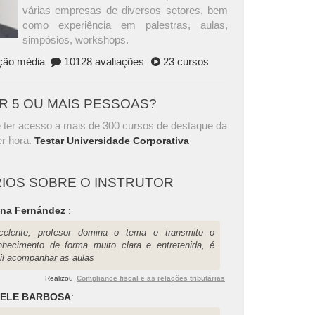
várias empresas de diversos setores, bem
como experiência em palestras, aulas,
simpósios, workshops.
ação média
10128 avaliações
23 cursos
AR 5 OU MAIS PESSOAS?
 ter acesso a mais de 300 cursos de destaque da
r hora.
Testar Universidade Corporativa
IOS SOBRE O INSTRUTOR
ana Fernández
:
celente, profesor domina o tema e transmite o
nhecimento de forma muito clara e entretenida, é
cil acompanhar as aulas
Realizou
Compliance fiscal e as relações tributárias
AELE BARBOSA
: