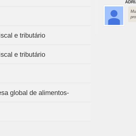
ADRI
Mu
pr
cal e tributário
cal e tributário
sa global de alimentos-