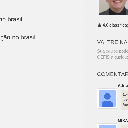
no brasil
4.6 classific
ção no brasil
VAI TREIN
Sua equipe pode
CEFIS a qualque
COMENTÁR
Adri
Ex
co
fa
MIK