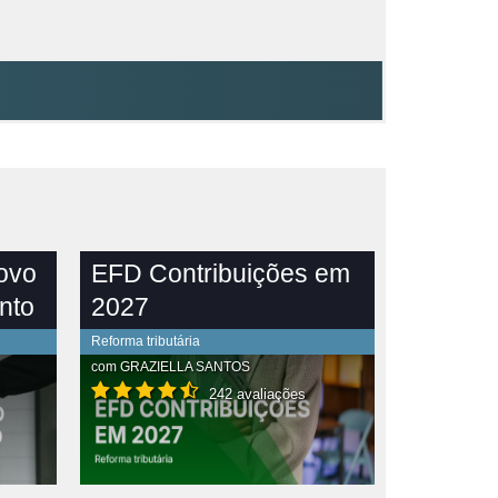
novo
EFD Contribuições em
nto
2027
Reforma tributária
com
GRAZIELLA SANTOS
242 avaliações