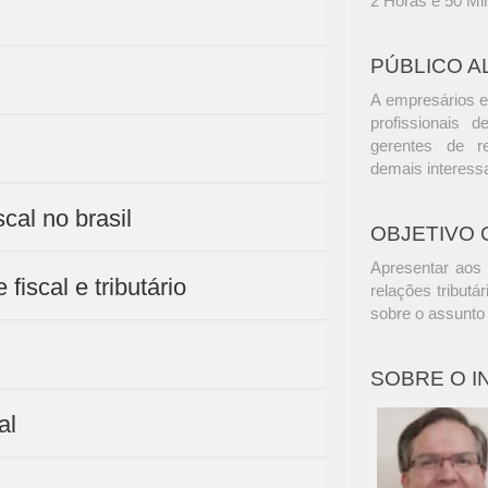
2 Horas e 50 Mi
PÚBLICO A
A empresários e
profissionais d
gerentes de r
demais interess
cal no brasil
OBJETIVO 
Apresentar aos 
fiscal e tributário
relações tribut
sobre o assunto 
SOBRE O 
al