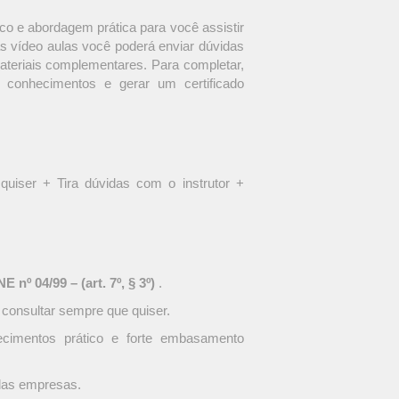
o e abordagem prática para você assistir
s vídeo aulas você poderá enviar dúvidas
materiais complementares. Para completar,
 conhecimentos e gerar um certificado
quiser + Tira dúvidas com o instrutor +
 nº 04/99 – (art. 7º, § 3º)
.
 consultar sempre que quiser.
ecimentos prático e forte embasamento
 das empresas.