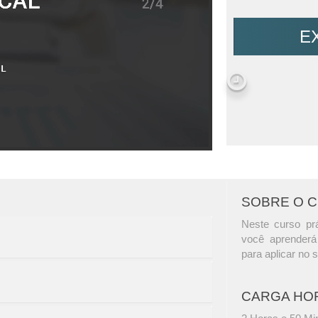
E
SOBRE O 
Neste curso prá
você aprenderá
para aplicar no s
CARGA HO