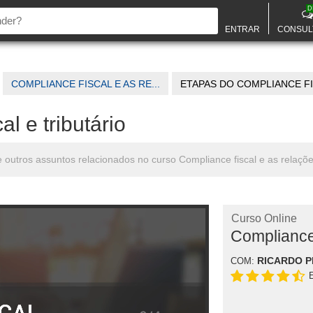
D
ENTRAR
CONSUL
COMPLIANCE FISCAL E AS RE...
ETAPAS DO COMPLIANCE FIS
l e tributário
 e outros assuntos relacionados no curso Compliance fiscal e as relações
Curso Online
Compliance 
RICARDO 
COM: