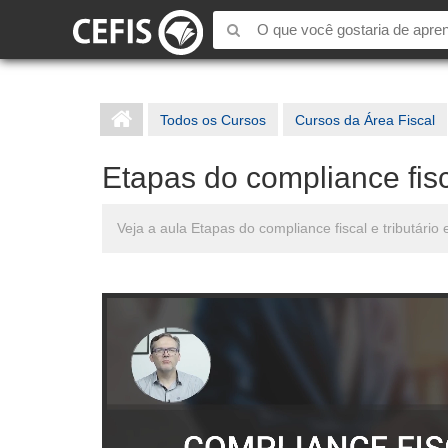
Todos os Cursos
Cursos da Área Fiscal
Etapas do compliance fisca
Veja a aula Etapas do compliance fiscal e tributário