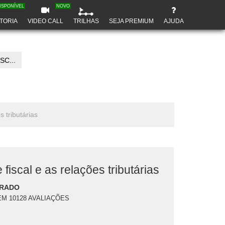
ISPONÍVEL
NOVO
TORIA
VIDEO CALL
TRILHAS
SEJA PREMIUM
AJUDA
C...
 tributárias
fiscal e as relações tributárias
PRADO
EM 10128 AVALIAÇÕES