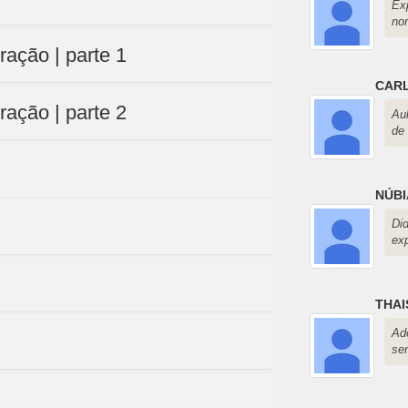
Ex
no
ração | parte 1
CARL
ração | parte 2
Au
de 
NÚBI
Di
ex
THAI
Ad
se