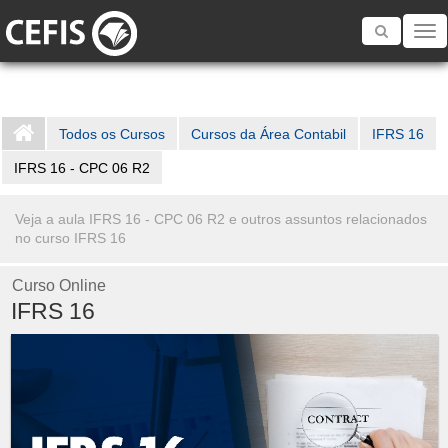
Toggle
navigatio
Todos os Cursos
Cursos da Área Contabil
IFRS 16
IFRS 16 - CPC 06 R2
Veja a aula IFRS 16 - CPC 06 R2 e outros assuntos relacionados
no curso IFRS 16
Curso Online
IFRS 16