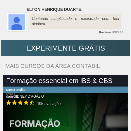
ELTON HENRIQUE DUARTE
:
Conteúdo simplificado e ministrado com boa
didática.
Realizou
IFRS 16
EXPERIMENTE GRÁTIS
MAIS CURSOS DA ÁREA CONTABIL
Formação essencial em IBS & CBS
curso prático
com
SIDNEY D'AGÁZIO
195 avaliações