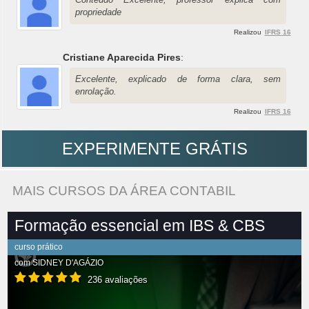
propriedade
Realizou
IFRS 16
Cristiane Aparecida Pires
:
Excelente, explicado de forma clara, sem
enrolação.
Realizou
IFRS 16
EXPERIMENTE GRÁTIS
MAIS CURSOS DA ÁREA CONTABIL
Formação essencial em IBS & CBS
curso prático
com
SIDNEY D'AGÁZIO
236 avaliações