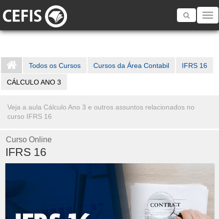
Toggle
navigatio
Todos os Cursos
Cursos da Área Contabil
IFRS 16
CÁLCULO ANO 3
Veja a aula Cálculo Ano 3 e outros assuntos relacionados no
curso IFRS 16
Curso Online
IFRS 16