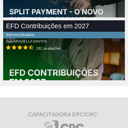
EFD Contribuições em 2027
Reforma tributária
com
GRAZIELLA SANTOS
242 avaliações
CAPACITADORA EPC/CRC: