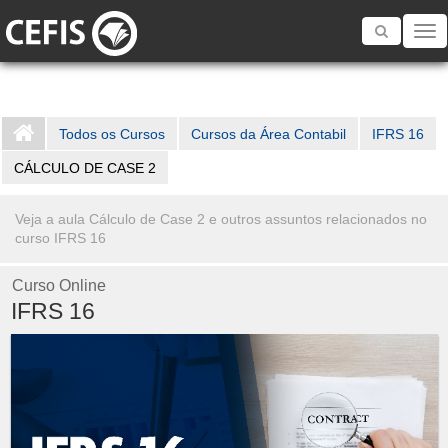
Toggle
navigatio
Todos os Cursos
Cursos da Área Contabil
IFRS 16
CÁLCULO DE CASE 2
Veja a aula Cálculo de Case 2 e outros assuntos relacionados no
curso IFRS 16
Curso Online
IFRS 16