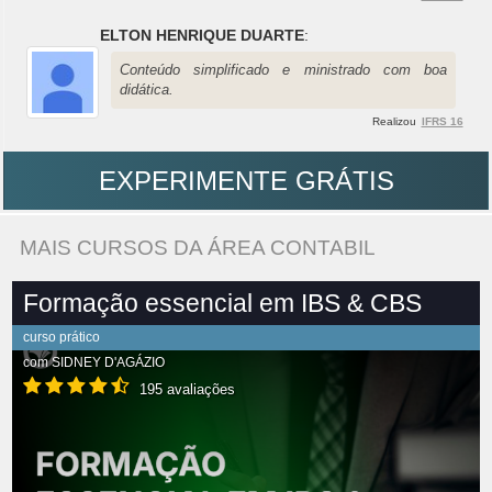
ELTON HENRIQUE DUARTE
:
Conteúdo simplificado e ministrado com boa
didática.
Realizou
IFRS 16
EXPERIMENTE GRÁTIS
MAIS CURSOS DA ÁREA CONTABIL
Formação essencial em IBS & CBS
curso prático
com
SIDNEY D'AGÁZIO
195 avaliações