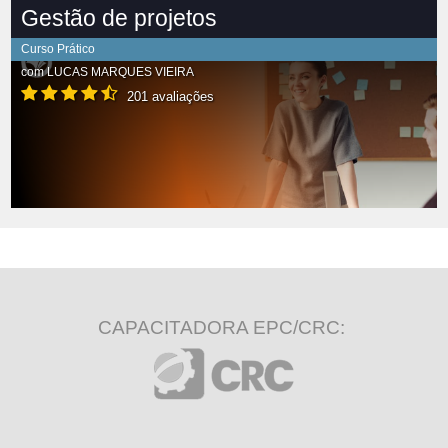
Gestão de projetos
Curso Prático
com
LUCAS MARQUES VIEIRA
201 avaliações
CAPACITADORA EPC/CRC: