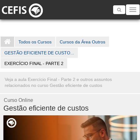
Toggle
navigatio
Todos os Cursos
Cursos da Área Outros
GESTÃO EFICIENTE DE CUSTO...
EXERCÍCIO FINAL - PARTE 2
Veja a aula Exercício Final - Parte 2 e outros assuntos
relacionados no curso Gestão eficiente de custos
Curso Online
Gestão eficiente de custos