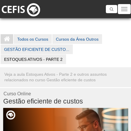
Toggle
navigatio
Todos os Cursos
Cursos da Área Outros
GESTÃO EFICIENTE DE CUSTO...
ESTOQUES ATIVOS - PARTE 2
Veja a aula Estoques Ativos - Parte 2 e outros assuntos
relacionados no curso Gestão eficiente de custos
Curso Online
Gestão eficiente de custos