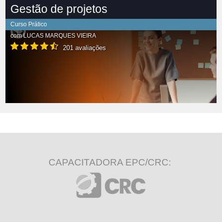
Gestão de projetos
Curso Prático
com
LUCAS MARQUES VIEIRA
201 avaliações
CAPACITADORA EPC/CRC: