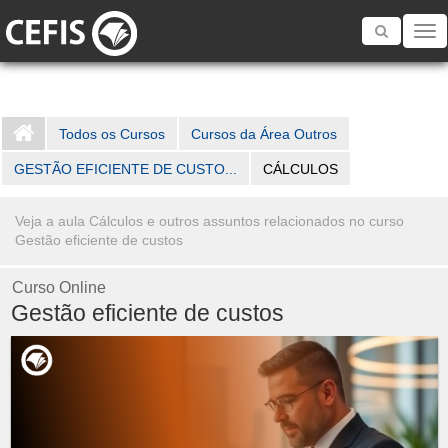
Toggle
navigatio
Todos os Cursos
Cursos da Área Outros
GESTÃO EFICIENTE DE CUSTO...
CÁLCULOS
Veja a aula Cálculos e outros assuntos relacionados no curso
Gestão eficiente de custos
Curso Online
Gestão eficiente de custos