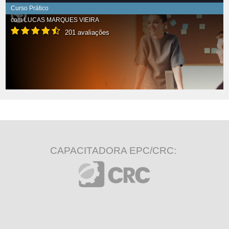
Curso Prático
com
LUCAS MARQUES VIEIRA
201 avaliações
CAPACITADORA EPC/CRC: