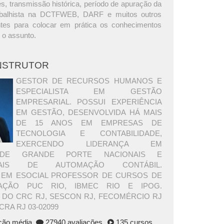
s, transmissão histórica, período de apuração da
rabalhista na DCTFWEB, DARF e muitos outros
ntes para colocar em prática os conhecimentos
 o assunto.
INSTRUTOR
GESTOR DE RECURSOS HUMANOS E
ESPECIALISTA EM GESTÃO
EMPRESARIAL. POSSUI EXPERIÊNCIA
EM GESTÃO, DESENVOLVIDA HÁ MAIS
DE 15 ANOS EM EMPRESAS DE
TECNOLOGIA E CONTABILIDADE,
EXERCENDO LIDERANÇA EM
DE GRANDE PORTE NACIONAIS E
ONAIS DE AUTOMAÇÃO CONTÁBIL.
A EM ESOCIAL PROFESSOR DE CURSOS DE
ÇÃO PUC RIO, IBMEC RIO E IPOG.
 DO CRC RJ, SESCON RJ, FECOMÉRCIO RJ
CRA RJ 03-02099
ação média
27940 avaliações
135 cursos