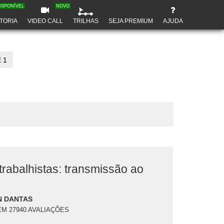
ISPONÍVEL
NOVO
TORIA
VIDEO CALL
TRILHAS
SEJA PREMIUM
AJUDA
 1
rabalhistas: transmissão ao
N DANTAS
EM 27940 AVALIAÇÕES