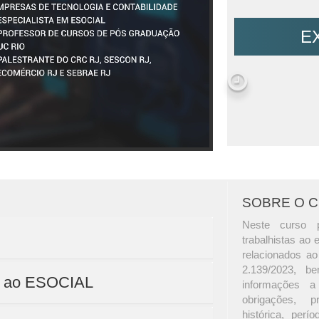
E
SOBRE O 
Neste curso p
trabalhistas ao
relacionados ao
2.139/2023, be
ão ao ESOCIAL
informações a
obrigações, pr
histórica, perí