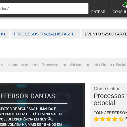
D
ENTRAR
CONSUL
ista
PROCESSOS TRABALHISTAS: T...
EVENTO S2500 PARTE
 relacionados no curso Processos trabalhistas: transmissão ao eSocial
Curso Online
Processos t
eSocial
JEFFERSO
COM: