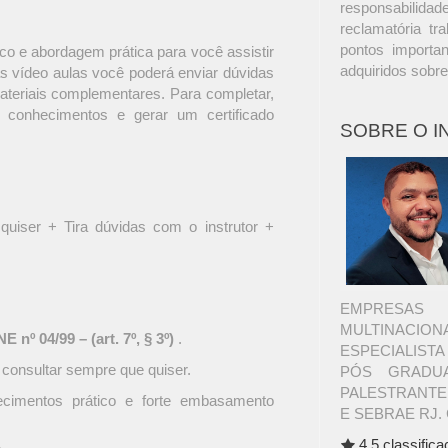
responsabilidade
reclamatória t
pontos importa
o e abordagem prática para você assistir
adquiridos sobre
s vídeo aulas você poderá enviar dúvidas
materiais complementares. Para completar,
 conhecimentos e gerar um certificado
SOBRE O 
quiser + Tira dúvidas com o instrutor +
EMPRESAS 
MULTINACI
 nº 04/99 – (art. 7º, § 3º)
.
ESPECIALIST
 consultar sempre que quiser.
PÓS GRADUA
PALESTRANTE
ecimentos prático e forte embasamento
E SEBRAE RJ. 
4.5 classific