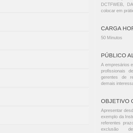
DCTFWEB, DARF
colocar em prát
CARGA HO
50 Minutos
PÚBLICO A
A empresários e
profissionais d
gerentes de r
demais interess
OBJETIVO 
Apresentar desd
exemplo da Inst
referentes praz
exclusão de 