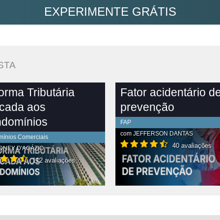
EXPERIMENTE GRÁTIS
STA
orma Tributária
Fator acidentário d
icada aos
prevenção
domínios
FAP
com
JEFFERSON DANTAS
ínios Comerciais
40 avaliações
DNEY D'AGÁZIO
112 avaliações
R CONTEÚDO COMPLETO
VER CONTEÚDO COMPLETO