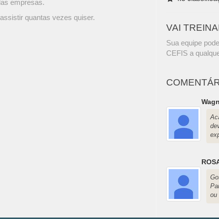
 das empresas.
assistir quantas vezes quiser.
VAI TREIN
Sua equipe pode
CEFIS a qualque
COMENTÁR
Wagn
Ac
de
ex
ROSA
Go
Pa
ou