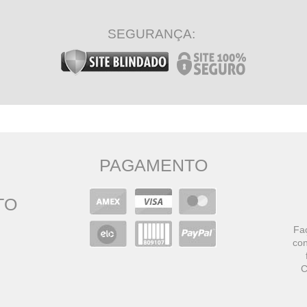
SEGURANÇA:
PAGAMENTO
TO
Faç
con
C