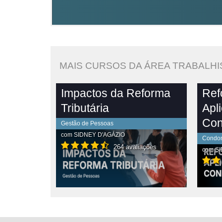
MAIS CURSOS DA ÁREA TRABALHI
Impactos da Reforma
Ref
Tributária
Apl
Con
Gestão de Pessoas
com
SIDNEY D'AGÁZIO
Condom
264 avaliações
com
SI
PLETO
VER CONTEÚDO COMPLETO
VE